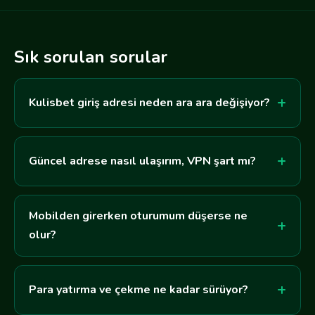
Sık sorulan sorular
Kulisbet giriş adresi neden ara ara değişiyor?
Güncel adrese nasıl ulaşırım, VPN şart mı?
Mobilden girerken oturumum düşerse ne
olur?
Para yatırma ve çekme ne kadar sürüyor?