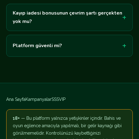
Kayıp iadesi bonusunun çevrim şartı gerçekten
yok mu?
Platform güvenli mi?
Ana Sayfa
Kampanyalar
SSS
VIP
18+
— Bu platform yalnızca yetişkinler içindir. Bahis ve
oyun eğlence amacıyla yapılmalı, bir gelir kaynağı gibi
görülmemelidir. Kontrolünüzü kaybettiğinizi