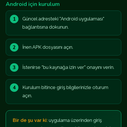
Android için kurulum
Güncel adresteki "Android uygulaması"
bağlantısına dokunun.
İnen APK dosyasını açın.
İstenirse "bu kaynağa izin ver" onayını verin.
Kurulum bitince giriş bilgilerinizle oturum
açın.
Bir de şu var ki:
uygulama üzerinden giriş