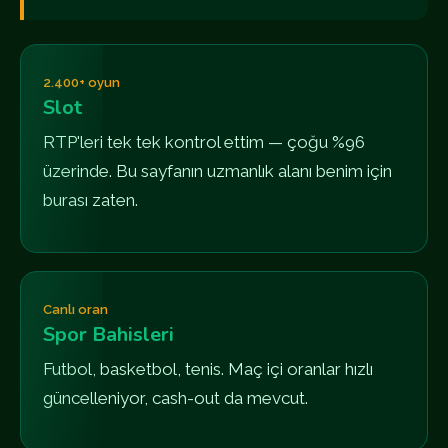
2.400+ oyun
Slot
RTP'leri tek tek kontrol ettim — çoğu %96
üzerinde. Bu sayfanın uzmanlık alanı benim için
burası zaten.
Canlı oran
Spor Bahisleri
Futbol, basketbol, tenis. Maç içi oranlar hızlı
güncelleniyor, cash-out da mevcut.