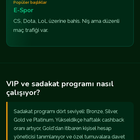
Popüler başlıklar
E-Spor
CS, Dota, LoL üzerine bahis. Niş ama düzenli
maç trafiği var.
VIP ve sadakat programı nasıl
çalışıyor?
Sadakat programı dört seviyeli: Bronze, Silver,
Gold ve Platinum. Yükseldikçe haftalık cashback
oranı artıyor, Gold'dan itibaren kişisel hesap
yöneticisi tanımlanıyor ve özel turnuvalara davet