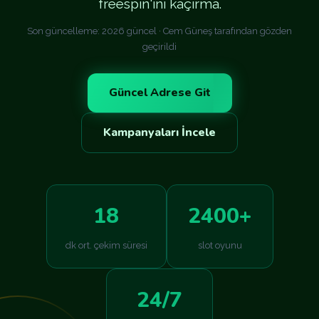
freespin'ini kaçırma.
Son güncelleme: 2026 güncel · Cem Güneş tarafından gözden
geçirildi
Güncel Adrese Git
Kampanyaları İncele
18
2400+
dk ort. çekim süresi
slot oyunu
24/7