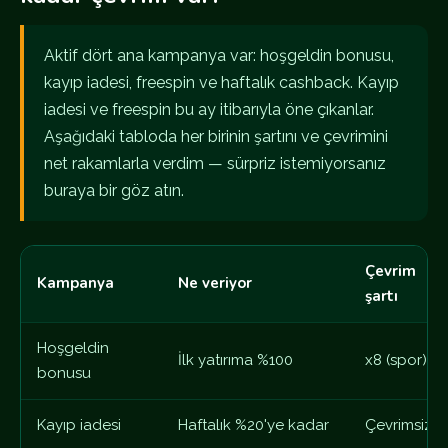
Aktif dört ana kampanya var: hoşgeldin bonusu,
kayıp iadesi, freespin ve haftalık cashback. Kayıp
iadesi ve freespin bu ay itibarıyla öne çıkanlar.
Aşağıdaki tabloda her birinin şartını ve çevrimini
net rakamlarla verdim — sürpriz istemiyorsanız
buraya bir göz atın.
Çevrim
Kampanya
Ne veriyor
şartı
Hoşgeldin
İlk yatırıma %100
x8 (spor)
bonusu
Kayıp iadesi
Haftalık %20'ye kadar
Çevrimsiz*