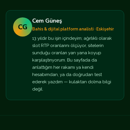
Cem Güneş
CG
Bahis & dijital platform analisti · Eskişehir
13 yıldır bu işin içindeyim; ağırlıklı olarak
slot RTP oranlarını ölçüyor, sitelerin
sunduğu oranları yan yana koyup
karşılaştırıyorum. Bu sayfada da
anlattığım her rakamı ya kendi
hesabımdan, ya da doğrudan test
ederek yazdım — kulaktan dolma bilgi
değil.