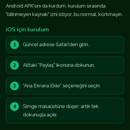
Android APK'sını da kurdum, kurulum sırasında
"bilinmeyen kaynak" izni istiyor, bu normal, korkmayın.
iOS için kurulum
Güncel adrese Safari'den girin.
Alttaki "Paylaş" ikonuna dokunun.
"Ana Ekrana Ekle" seçeneğini seçin.
Simge masaüstüne düşer; artık tek
dokunuşla açılır.