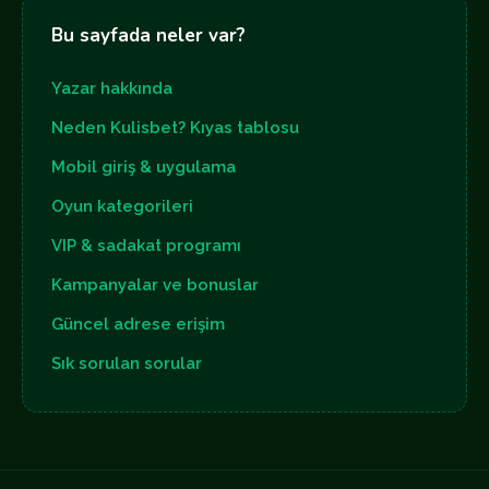
Bu sayfada neler var?
Yazar hakkında
Neden Kulisbet? Kıyas tablosu
Mobil giriş & uygulama
Oyun kategorileri
VIP & sadakat programı
Kampanyalar ve bonuslar
Güncel adrese erişim
Sık sorulan sorular