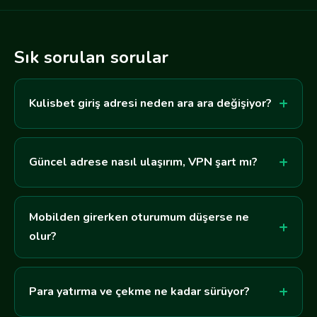
Sık sorulan sorular
Kulisbet giriş adresi neden ara ara değişiyor?
Güncel adrese nasıl ulaşırım, VPN şart mı?
Mobilden girerken oturumum düşerse ne
olur?
Para yatırma ve çekme ne kadar sürüyor?