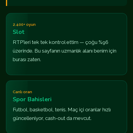
2.400+ oyun
Slot
RTP'leri tek tek kontrol ettim — çoğu %96
üzerinde. Bu sayfanın uzmanlık alanı benim için
burası zaten.
Canlı oran
Spor Bahisleri
Futbol, basketbol, tenis. Maç içi oranlar hızlı
güncelleniyor, cash-out da mevcut.