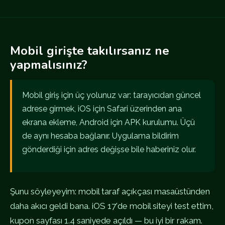
Mobil girişte takılırsanız ne
yapmalısınız?
Mobil giriş için üç yolunuz var: tarayıcıdan güncel
adrese girmek, iOS için Safari üzerinden ana
ekrana ekleme, Android için APK kurulumu. Üçü
de aynı hesaba bağlanır. Uygulama bildirim
gönderdiği için adres değişse bile haberiniz olur.
Şunu söyleyeyim: mobil taraf açıkçası masaüstünden
daha akıcı geldi bana. iOS 17'de mobil siteyi test ettim,
kupon sayfası 1.4 saniyede açıldı — bu iyi bir rakam.