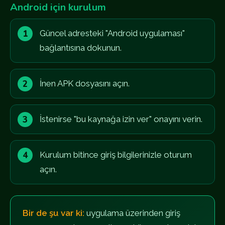
Android için kurulum
Güncel adresteki "Android uygulaması"
bağlantısına dokunun.
İnen APK dosyasını açın.
İstenirse "bu kaynağa izin ver" onayını verin.
Kurulum bitince giriş bilgilerinizle oturum
açın.
Bir de şu var ki:
uygulama üzerinden giriş