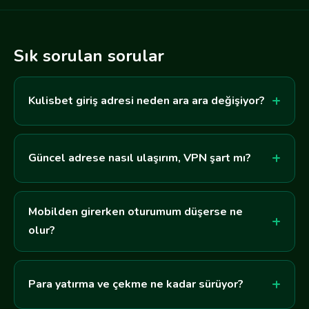
Sık sorulan sorular
Kulisbet giriş adresi neden ara ara değişiyor?
Güncel adrese nasıl ulaşırım, VPN şart mı?
Mobilden girerken oturumum düşerse ne
olur?
Para yatırma ve çekme ne kadar sürüyor?