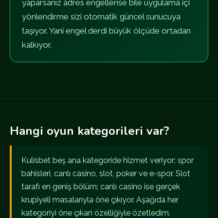
yaparsanız adres engellense bile uygulama içi
yönlendirme sizi otomatik güncel sunucuya
taşıyor. Yani engel derdi büyük ölçüde ortadan
kalkıyor.
Hangi oyun kategorileri var?
Kulisbet beş ana kategoride hizmet veriyor: spor
bahisleri, canlı casino, slot, poker ve e-spor. Slot
tarafı en geniş bölüm; canlı casino ise gerçek
krupiyeli masalarıyla öne çıkıyor. Aşağıda her
kategoriyi öne çıkan özelliğiyle özetledim.