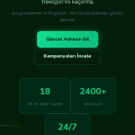
freespin'ini kaçırma.
Son güncelleme: 2026 güncel · Cem Güneş tarafından gözden
geçirildi
Güncel Adrese Git
Kampanyaları İncele
18
2400+
dk ort. çekim süresi
slot oyunu
24/7