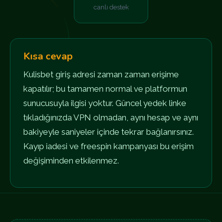
canlı destek
Kısa cevap
Kulisbet giriş adresi zaman zaman erişime
kapatılır; bu tamamen normal ve platformun
sunucusuyla ilgisi yoktur. Güncel yedek linke
tıkladığınızda VPN olmadan, aynı hesap ve aynı
bakiyeyle saniyeler içinde tekrar bağlanırsınız.
Kayıp iadesi ve freespin kampanyası bu erişim
değişiminden etkilenmez.