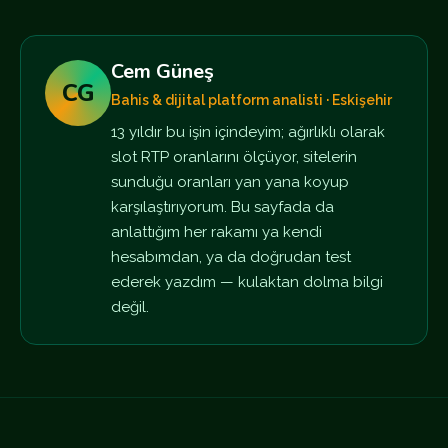
Cem Güneş
CG
Bahis & dijital platform analisti · Eskişehir
13 yıldır bu işin içindeyim; ağırlıklı olarak
slot RTP oranlarını ölçüyor, sitelerin
sunduğu oranları yan yana koyup
karşılaştırıyorum. Bu sayfada da
anlattığım her rakamı ya kendi
hesabımdan, ya da doğrudan test
ederek yazdım — kulaktan dolma bilgi
değil.