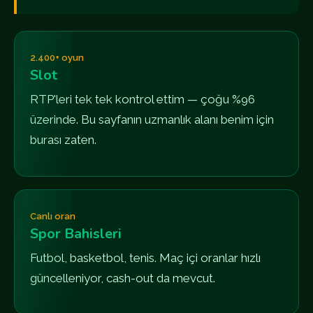
2.400+ oyun
Slot
RTP'leri tek tek kontrol ettim — çoğu %96
üzerinde. Bu sayfanın uzmanlık alanı benim için
burası zaten.
Canlı oran
Spor Bahisleri
Futbol, basketbol, tenis. Maç içi oranlar hızlı
güncelleniyor, cash-out da mevcut.