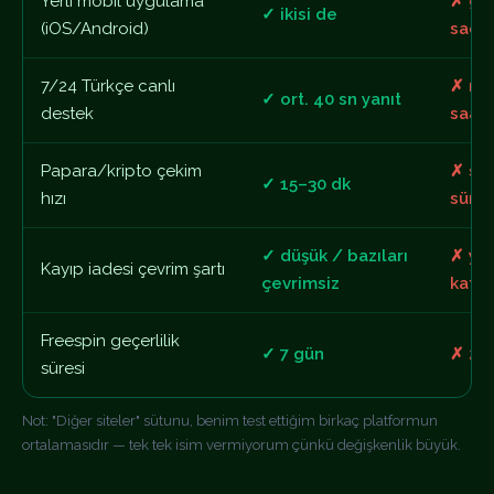
Yerli mobil uygulama
✗ ge
✓ ikisi de
(iOS/Android)
sade
7/24 Türkçe canlı
✗ me
✓ ort. 40 sn yanıt
destek
saatl
Papara/kripto çekim
✗ saa
✓ 15–30 dk
hızı
süreb
✓ düşük / bazıları
✗ yü
Kayıp iadesi çevrim şartı
çevrimsiz
katsa
Freespin geçerlilik
✓ 7 gün
✗ 24 
süresi
Not: "Diğer siteler" sütunu, benim test ettiğim birkaç platformun
ortalamasıdır — tek tek isim vermiyorum çünkü değişkenlik büyük.