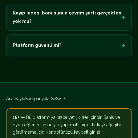
Kayıp iadesi bonusunun çevrim şartı gerçekten
yok mu?
Platform güvenli mi?
Ana Sayfa
Kampanyalar
SSS
VIP
18+
— Bu platform yalnızca yetişkinler içindir. Bahis ve
oyun eğlence amacıyla yapılmalı, bir gelir kaynağı gibi
görülmemelidir. Kontrolünüzü kaybettiğinizi