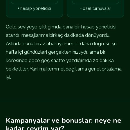
+ hesap yöneticisi
+ özel turnuvalar
Gold seviyeye çıktığımda bana bir hesap yöneticisi
atandı, mesajlarıma birkaç dakikada dönüyordu.
Aslında bunu biraz abartıyorum — daha doğrusu şu:
hafta içi gündüzleri gerçekten hızlıydı, ama bir
keresinde gece geç saatte yazdığımda 20 dakika
beklettiler. Yani mükemmel değil ama genel ortalama
iyi.
Kampanyalar ve bonuslar: neye ne
kadar çevrim var?