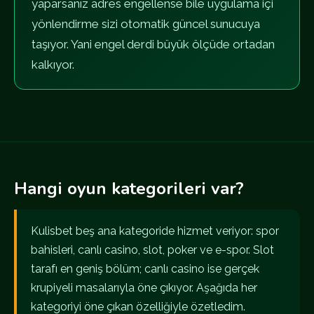
yaparsanız adres engellense bile uygulama içi
yönlendirme sizi otomatik güncel sunucuya
taşıyor. Yani engel derdi büyük ölçüde ortadan
kalkıyor.
Hangi oyun kategorileri var?
Kulisbet beş ana kategoride hizmet veriyor: spor
bahisleri, canlı casino, slot, poker ve e-spor. Slot
tarafı en geniş bölüm; canlı casino ise gerçek
krupiyeli masalarıyla öne çıkıyor. Aşağıda her
kategoriyi öne çıkan özelliğiyle özetledim.