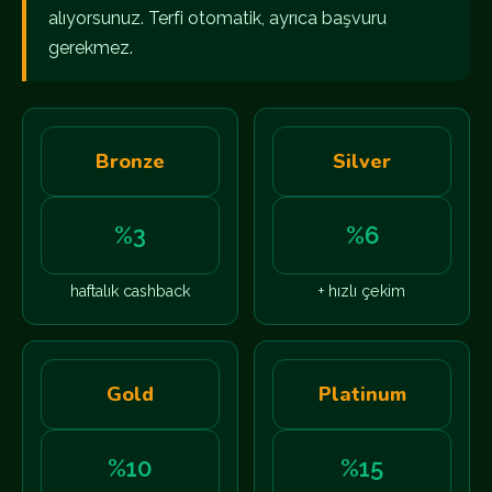
alıyorsunuz. Terfi otomatik, ayrıca başvuru
gerekmez.
Bronze
Silver
%3
%6
haftalık cashback
+ hızlı çekim
Gold
Platinum
%10
%15