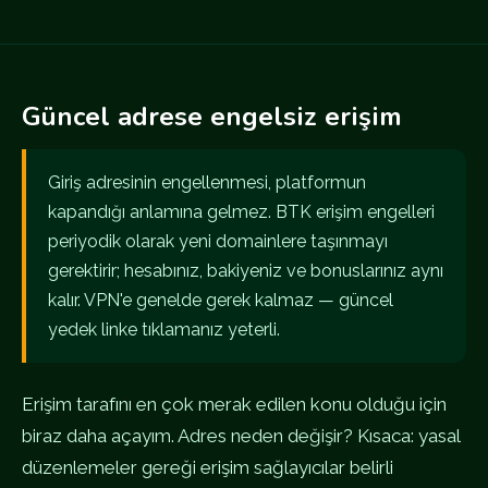
Güncel adrese engelsiz erişim
Giriş adresinin engellenmesi, platformun
kapandığı anlamına gelmez. BTK erişim engelleri
periyodik olarak yeni domainlere taşınmayı
gerektirir; hesabınız, bakiyeniz ve bonuslarınız aynı
kalır. VPN'e genelde gerek kalmaz — güncel
yedek linke tıklamanız yeterli.
Erişim tarafını en çok merak edilen konu olduğu için
biraz daha açayım. Adres neden değişir? Kısaca: yasal
düzenlemeler gereği erişim sağlayıcılar belirli