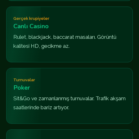
Gerçek krupiyeler
Canlı Casino
Rulet, blackjack, baccarat masaları. Görüntü
kalitesi HD, gecikme az.
Turnuvalar
Poker
Sit&Go ve zamanlanmış turnuvalar. Trafik akşam
saatlerinde bariz artıyor.