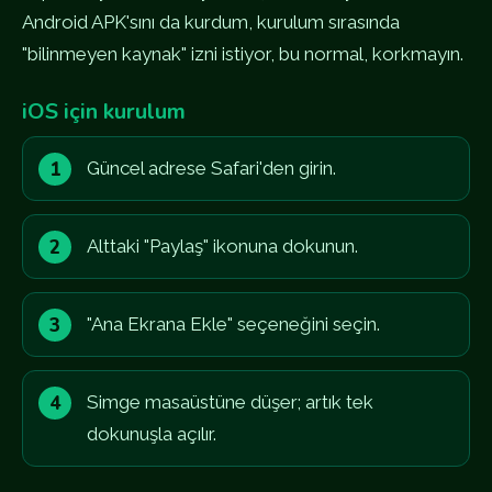
Android APK'sını da kurdum, kurulum sırasında
"bilinmeyen kaynak" izni istiyor, bu normal, korkmayın.
iOS için kurulum
Güncel adrese Safari'den girin.
Alttaki "Paylaş" ikonuna dokunun.
"Ana Ekrana Ekle" seçeneğini seçin.
Simge masaüstüne düşer; artık tek
dokunuşla açılır.