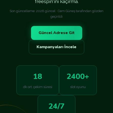
freespin'ini kaçırma.
Son güncelleme: 2026 güncel · Cem Güneş tarafından gözden
geçirildi
Güncel Adrese Git
Kampanyaları İncele
18
2400+
dk ort. çekim süresi
slot oyunu
24/7