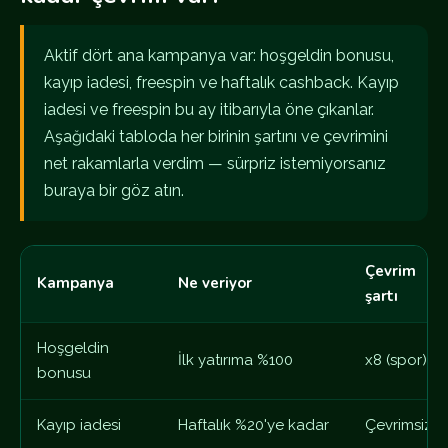
Aktif dört ana kampanya var: hoşgeldin bonusu,
kayıp iadesi, freespin ve haftalık cashback. Kayıp
iadesi ve freespin bu ay itibarıyla öne çıkanlar.
Aşağıdaki tabloda her birinin şartını ve çevrimini
net rakamlarla verdim — sürpriz istemiyorsanız
buraya bir göz atın.
Çevrim
Kampanya
Ne veriyor
şartı
Hoşgeldin
İlk yatırıma %100
x8 (spor)
bonusu
Kayıp iadesi
Haftalık %20'ye kadar
Çevrimsiz*