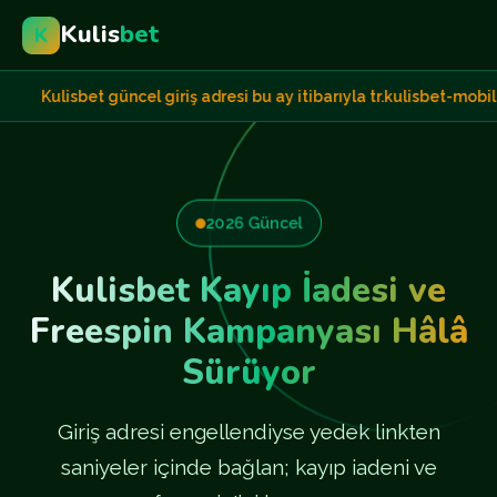
Kulis
bet
K
isbet güncel giriş adresi bu ay itibarıyla tr.kulisbet-mobilgiris.c
2026 Güncel
Kulisbet Kayıp İadesi ve
Freespin Kampanyası Hâlâ
Sürüyor
Giriş adresi engellendiyse yedek linkten
saniyeler içinde bağlan; kayıp iadeni ve