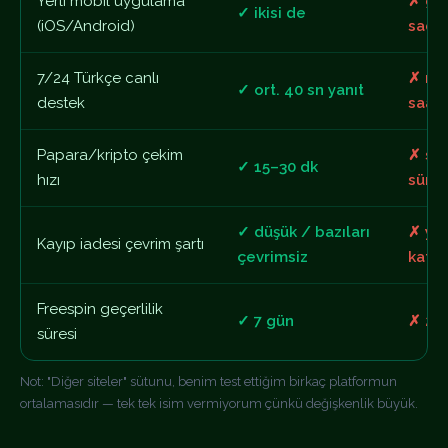
Yerli mobil uygulama
✗ ge
✓ ikisi de
(iOS/Android)
sade
7/24 Türkçe canlı
✗ me
✓ ort. 40 sn yanıt
destek
saatl
Papara/kripto çekim
✗ saa
✓ 15–30 dk
hızı
süreb
✓ düşük / bazıları
✗ yü
Kayıp iadesi çevrim şartı
çevrimsiz
katsa
Freespin geçerlilik
✓ 7 gün
✗ 24 
süresi
Not: "Diğer siteler" sütunu, benim test ettiğim birkaç platformun
ortalamasıdır — tek tek isim vermiyorum çünkü değişkenlik büyük.