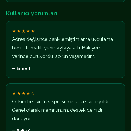
Kullanıcı yorumları
★★★★★
Adres değişince paniklemiştim ama uygulama
beni otomatik yeni sayfaya attı. Bakiyem
yerinde duruyordu, sorun yaşamadım.
— Emre T.
★★★★☆
Çekim hızı iyi, freespin süresi biraz kısa geldi.
Genel olarak memnunum, destek de hızlı
dönüyor.
— Selin K.