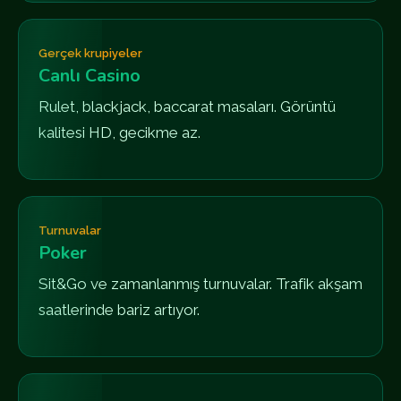
Gerçek krupiyeler
Canlı Casino
Rulet, blackjack, baccarat masaları. Görüntü
kalitesi HD, gecikme az.
Turnuvalar
Poker
Sit&Go ve zamanlanmış turnuvalar. Trafik akşam
saatlerinde bariz artıyor.