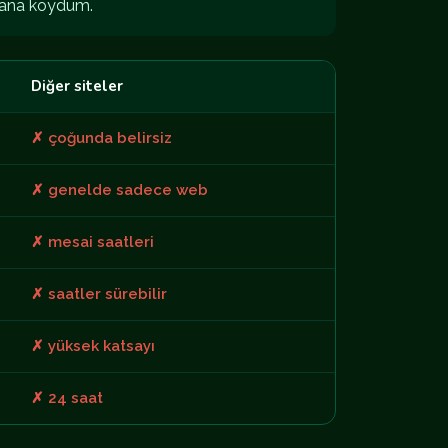
 yana koydum.
Diğer siteler
✗ çoğunda belirsiz
✗ genelde sadece web
✗ mesai saatleri
✗ saatler sürebilir
✗ yüksek katsayı
✗ 24 saat