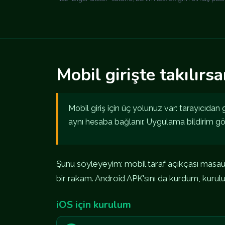
Mobil girişte takılırs
Mobil giriş için üç yolunuz var: tarayıcıda
aynı hesaba bağlanır. Uygulama bildirim gön
Şunu söyleyeyim: mobil taraf açıkçası masaüst
bir rakam. Android APK'sını da kurdum, kurulu
iOS için kurulum