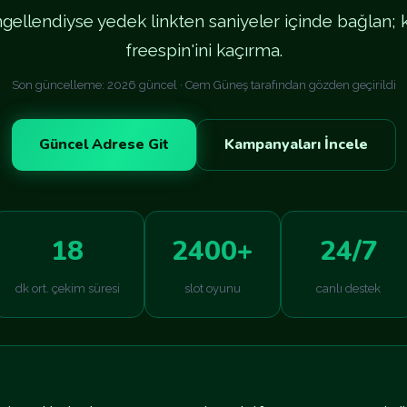
ngellendiyse yedek linkten saniyeler içinde bağlan; 
freespin'ini kaçırma.
Son güncelleme: 2026 güncel · Cem Güneş tarafından gözden geçirildi
Güncel Adrese Git
Kampanyaları İncele
18
2400+
24/7
dk ort. çekim süresi
slot oyunu
canlı destek