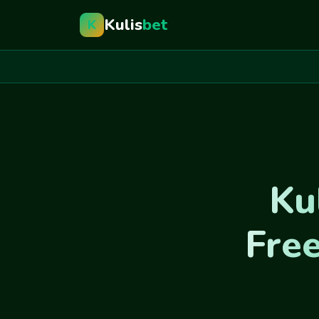
Kulis
bet
K
Ku
Fre