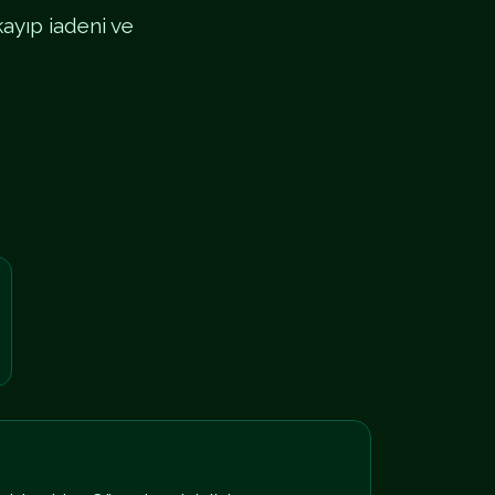
kayıp iadeni ve