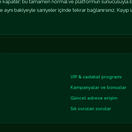
e kapatılır; bu tamamen normal ve platformun sunucusuyla ilg
 aynı bakiyeyle saniyeler içinde tekrar bağlanırsınız. Kayıp
VIP & sadakat programı
Kampanyalar ve bonuslar
Güncel adrese erişim
Sık sorulan sorular