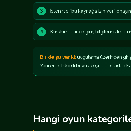
İstenirse "bu kaynağa izin ver" onayını
Kurulum bitince giriş bilgilerinizle ot
Bir de şu var ki:
uygulama üzerinden giriş
Yani engel derdi büyük ölçüde ortadan kal
Hangi oyun kategorile