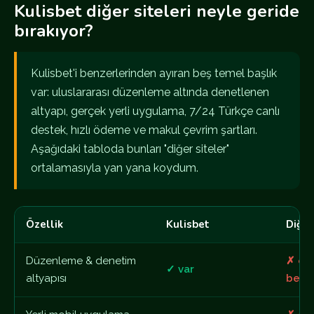
Kulisbet diğer siteleri neyle geride
bırakıyor?
Kulisbet'i benzerlerinden ayıran beş temel başlık
var: uluslararası düzenleme altında denetlenen
altyapı, gerçek yerli uygulama, 7/24 Türkçe canlı
destek, hızlı ödeme ve makul çevrim şartları.
Aşağıdaki tabloda bunları "diğer siteler"
ortalamasıyla yan yana koydum.
Özellik
Kulisbet
Diğer
Düzenleme & denetim
✗ ço
✓ var
altyapısı
belir