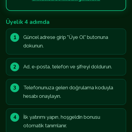
Üyelik 4 adımda
Güncel adrese girip "Üye Ol" butonuna
dokunun.
Ad, e-posta, telefon ve şifreyi doldurun.
Telefonunuza gelen doğrulama koduyla
hesabı onaylayın.
İlk yatırımı yapın, hoşgeldin bonusu
otomatik tanımlanır.