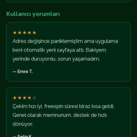
Kullanıcı yorumları
★★★★★
Adres değişince paniklemiştim ama uygulama
beni otomatik yeni sayfaya attı. Bakiyem
yerinde duruyordu, sorun yaşamadım.
— Emre T.
★★★★☆
Çekim hızı iyi, freespin süresi biraz kısa geldi.
Genel olarak memnunum, destek de hızlı
dönüyor.
— Selin K.