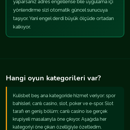
yaparsanız adres engellense bile uygulama içi
yönlendirme sizi otomatik güncel sunucuya
taşıyor. Yani engel derdi büyük ölçüde ortadan
kalkıyor.
Hangi oyun kategorileri var?
Kulisbet beş ana kategoride hizmet veriyor: spor
bahisleri, canlı casino, slot, poker ve e-spor. Slot
tarafı en geniş bölüm; canlı casino ise gerçek
krupiyeli masalarıyla öne çıkıyor. Aşağıda her
kategoriyi öne çıkan özelliğiyle özetledim.