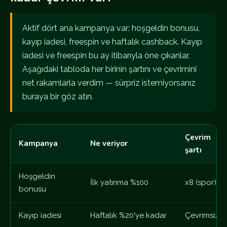
Aktif dört ana kampanya var: hoşgeldin bonusu,
kayıp iadesi, freespin ve haftalık cashback. Kayıp
iadesi ve freespin bu ay itibarıyla öne çıkanlar.
Aşağıdaki tabloda her birinin şartını ve çevrimini
net rakamlarla verdim — sürpriz istemiyorsanız
buraya bir göz atın.
Çevrim
Kampanya
Ne veriyor
şartı
Hoşgeldin
İlk yatırıma %100
x8 (spor)
bonusu
Kayıp iadesi
Haftalık %20'ye kadar
Çevrimsiz*