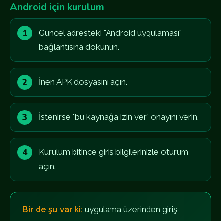
Android için kurulum
Güncel adresteki "Android uygulaması"
bağlantısına dokunun.
İnen APK dosyasını açın.
İstenirse "bu kaynağa izin ver" onayını verin.
Kurulum bitince giriş bilgilerinizle oturum
açın.
Bir de şu var ki:
uygulama üzerinden giriş