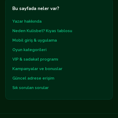
Bu sayfada neler var?
Yazar hakkında
Neden Kulisbet? Kıyas tablosu
Mobil giriş & uygulama
Oyun kategorileri
VIP & sadakat programı
Kampanyalar ve bonuslar
Güncel adrese erişim
Sık sorulan sorular