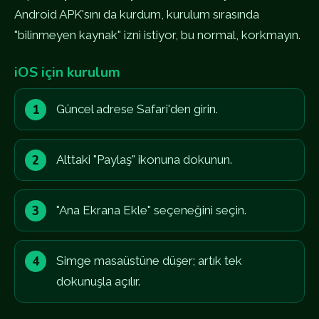
Android APK'sını da kurdum, kurulum sırasında
"bilinmeyen kaynak" izni istiyor, bu normal, korkmayın.
iOS için kurulum
Güncel adrese Safari'den girin.
Alttaki "Paylaş" ikonuna dokunun.
"Ana Ekrana Ekle" seçeneğini seçin.
Simge masaüstüne düşer; artık tek
dokunuşla açılır.