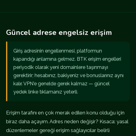
Güncel adrese engelsiz erişim
Giriş adresinin engellenmesi, platformun
kapandığı anlamına gelmez. BTK erişim engelleri
periyodik olarak yeni domainlere taşınmayı
gerektirir; hesabınız, bakiyeniz ve bonuslarınız aynı
kalır. VPN'e genelde gerek kalmaz — güncel
yedek linke tıklamanız yeterli.
Erişim tarafını en çok merak edilen konu olduğu için
biraz daha açayım. Adres neden değişir? Kısaca: yasal
düzenlemeler gereği erişim sağlayıcılar belirli