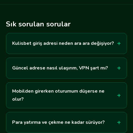
Sık sorulan sorular
Kulisbet giriş adresi neden ara ara değişiyor?
Güncel adrese nasıl ulaşırım, VPN şart mı?
Mobilden girerken oturumum düşerse ne
olur?
Para yatırma ve çekme ne kadar sürüyor?