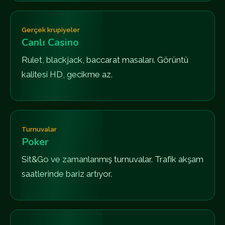
Gerçek krupiyeler
Canlı Casino
Rulet, blackjack, baccarat masaları. Görüntü
kalitesi HD, gecikme az.
Turnuvalar
Poker
Sit&Go ve zamanlanmış turnuvalar. Trafik akşam
saatlerinde bariz artıyor.