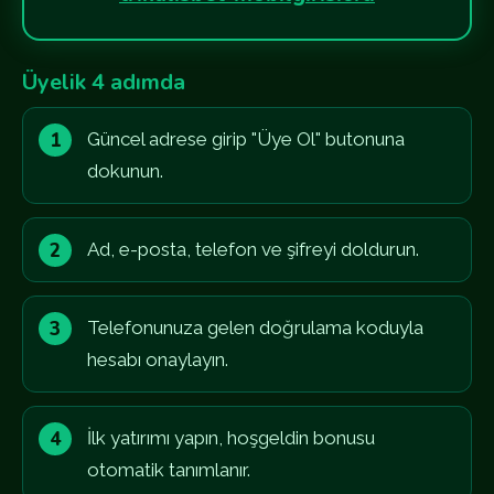
Üyelik 4 adımda
Güncel adrese girip "Üye Ol" butonuna
dokunun.
Ad, e-posta, telefon ve şifreyi doldurun.
Telefonunuza gelen doğrulama koduyla
hesabı onaylayın.
İlk yatırımı yapın, hoşgeldin bonusu
otomatik tanımlanır.