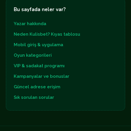
Bu sayfada neler var?
Yazar hakkında
Neden Kulisbet? Kıyas tablosu
Mobil giriş & uygulama
Oyun kategorileri
VIP & sadakat programı
Kampanyalar ve bonuslar
Güncel adrese erişim
Sık sorulan sorular