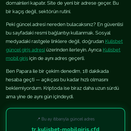
domainleri kapatır. Site de yeni bir adrese geçer. Bu
bir kaçış değil, sektörün rutini.
Peki güncel adresi nereden bulacaksınız? En güvenlisi
bu sayfadaki resmi bağlantıyı kullanmak. Sosyal
medyadaki rastgele linklere değil, doğrudan
Kulisbet
güncel giriş adresi
üzerinden ilerleyin. Ayrıca
Kulisbet
mobil giriş
için de aynı adres geçerli.
Ben Papara ile bir çekim denedim, 18 dakikada
hesaba geçti — açıkçası bu kadar hızlı olmasını
beklemiyordum. Kriptoda ise biraz daha uzun sürdü
ama yine de aynı gün içindeydi.
📍 Bu ay itibarıyla güncel adres
tr.kulisbet-mobilgiris.cfd