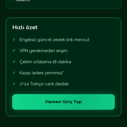
Hızlı özet
Engelsiz güncel yedek link mevcut
VPN gerekmeden erişim
Çekim ortalama 18 dakika
Kayıp iadesi çevrimsiz*
7/24 Türkçe canlı destek
Hemen Giriş Yap