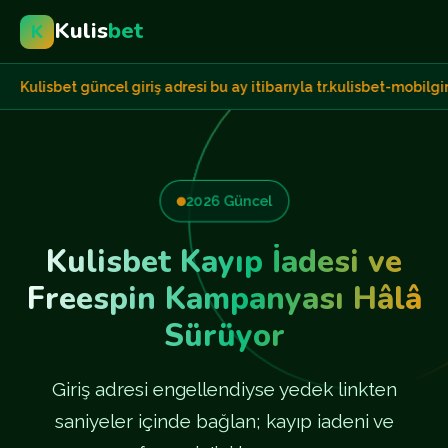
Kulis
bet
K
et güncel giriş adresi bu ay itibarıyla tr.kulisbet-mobilgiris.cfd
2026 Güncel
Kulisbet Kayıp İadesi ve
Freespin Kampanyası Hâlâ
Sürüyor
Giriş adresi engellendiyse yedek linkten
saniyeler içinde bağlan; kayıp iadeni ve