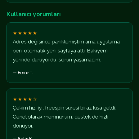
Kullanıcı yorumları
★★★★★
Adres değişince paniklemiştim ama uygulama
beni otomatik yeni sayfaya attı. Bakiyem
yerinde duruyordu, sorun yaşamadım.
— Emre T.
★★★★☆
Çekim hızı iyi, freespin süresi biraz kısa geldi.
Genel olarak memnunum, destek de hızlı
dönüyor.
— Selin K.