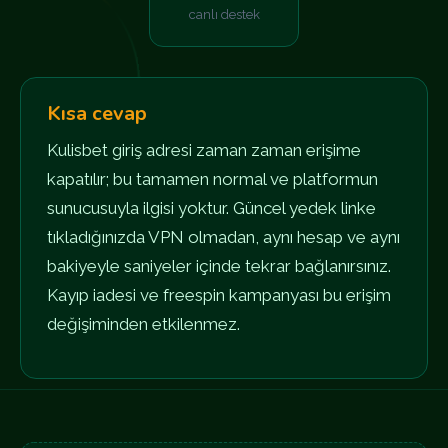
canlı destek
Kısa cevap
Kulisbet giriş adresi zaman zaman erişime
kapatılır; bu tamamen normal ve platformun
sunucusuyla ilgisi yoktur. Güncel yedek linke
tıkladığınızda VPN olmadan, aynı hesap ve aynı
bakiyeyle saniyeler içinde tekrar bağlanırsınız.
Kayıp iadesi ve freespin kampanyası bu erişim
değişiminden etkilenmez.