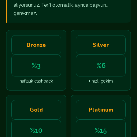
alıyorsunuz. Terfi otomatik, ayrıca başvuru
gerekmez.
Bronze
Silver
%3
%6
haftalık cashback
+ hızlı çekim
Gold
Platinum
%10
%15