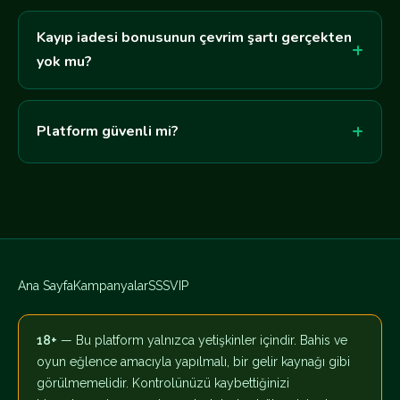
Kayıp iadesi bonusunun çevrim şartı gerçekten
yok mu?
Platform güvenli mi?
Ana Sayfa
Kampanyalar
SSS
VIP
18+
— Bu platform yalnızca yetişkinler içindir. Bahis ve
oyun eğlence amacıyla yapılmalı, bir gelir kaynağı gibi
görülmemelidir. Kontrolünüzü kaybettiğinizi