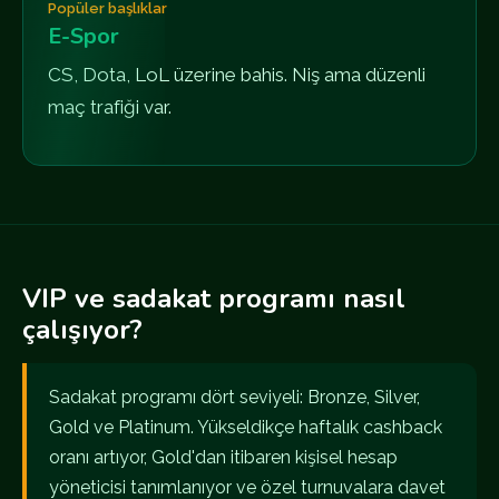
Popüler başlıklar
E-Spor
CS, Dota, LoL üzerine bahis. Niş ama düzenli
maç trafiği var.
VIP ve sadakat programı nasıl
çalışıyor?
Sadakat programı dört seviyeli: Bronze, Silver,
Gold ve Platinum. Yükseldikçe haftalık cashback
oranı artıyor, Gold'dan itibaren kişisel hesap
yöneticisi tanımlanıyor ve özel turnuvalara davet