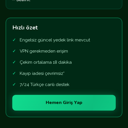
Hızlı özet
Engelsiz güncel yedek link mevcut
VPN gerekmeden erişim
Çekim ortalama 18 dakika
Kayıp iadesi çevrimsiz*
7/24 Türkçe canlı destek
Hemen Giriş Yap