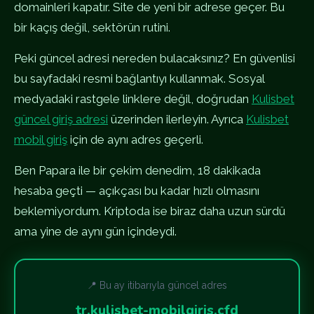
domainleri kapatır. Site de yeni bir adrese geçer. Bu
bir kaçış değil, sektörün rutini.
Peki güncel adresi nereden bulacaksınız? En güvenlisi
bu sayfadaki resmi bağlantıyı kullanmak. Sosyal
medyadaki rastgele linklere değil, doğrudan
Kulisbet
güncel giriş adresi
üzerinden ilerleyin. Ayrıca
Kulisbet
mobil giriş
için de aynı adres geçerli.
Ben Papara ile bir çekim denedim, 18 dakikada
hesaba geçti — açıkçası bu kadar hızlı olmasını
beklemiyordum. Kriptoda ise biraz daha uzun sürdü
ama yine de aynı gün içindeydi.
📍 Bu ay itibarıyla güncel adres
tr.kulisbet-mobilgiris.cfd