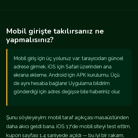
Mobil girişte takılırsanız ne
yapmalısınız?
Mobil giriş için üç yolunuz var: tarayıcıdan güncel
adrese girmek, iOS için Safari üzerinden ana
ekrana ekleme, Android için APK kurulumu. Üçü
de aynı hesaba bağlanır. Uygulama bildirim
gönderdiği için adres değişse bile haberiniz olur.
Şunu söyleyeyim: mobil taraf açıkçası masaüstünden
daha akıcı geldi bana. iOS 17'de mobil siteyi test ettim,
kupon sayfası 1.4 saniyede açıldı — bu iyi bir rakam.