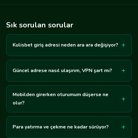
Sık sorulan sorular
Kulisbet giriş adresi neden ara ara değişiyor?
Güncel adrese nasıl ulaşırım, VPN şart mı?
Mobilden girerken oturumum düşerse ne
olur?
Para yatırma ve çekme ne kadar sürüyor?