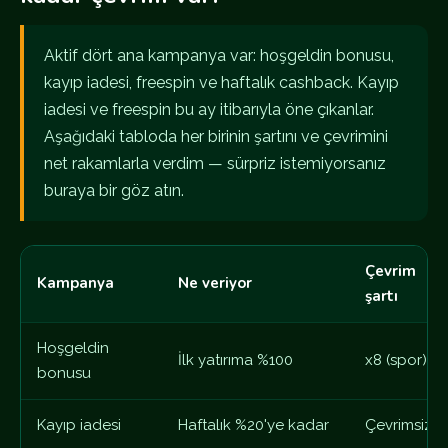
Aktif dört ana kampanya var: hoşgeldin bonusu,
kayıp iadesi, freespin ve haftalık cashback. Kayıp
iadesi ve freespin bu ay itibarıyla öne çıkanlar.
Aşağıdaki tabloda her birinin şartını ve çevrimini
net rakamlarla verdim — sürpriz istemiyorsanız
buraya bir göz atın.
Çevrim
Kampanya
Ne veriyor
şartı
Hoşgeldin
İlk yatırıma %100
x8 (spor)
bonusu
Kayıp iadesi
Haftalık %20'ye kadar
Çevrimsiz*