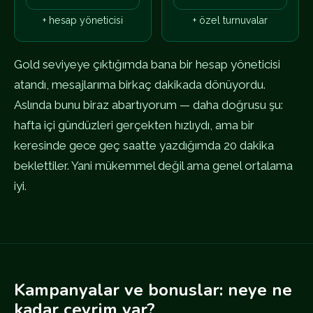
+ hesap yöneticisi
+ özel turnuvalar
Gold seviyeye çıktığımda bana bir hesap yöneticisi
atandı, mesajlarıma birkaç dakikada dönüyordu.
Aslında bunu biraz abartıyorum — daha doğrusu şu:
hafta içi gündüzleri gerçekten hızlıydı, ama bir
keresinde gece geç saatte yazdığımda 20 dakika
beklettiler. Yani mükemmel değil ama genel ortalama
iyi.
Kampanyalar ve bonuslar: neye ne
kadar çevrim var?