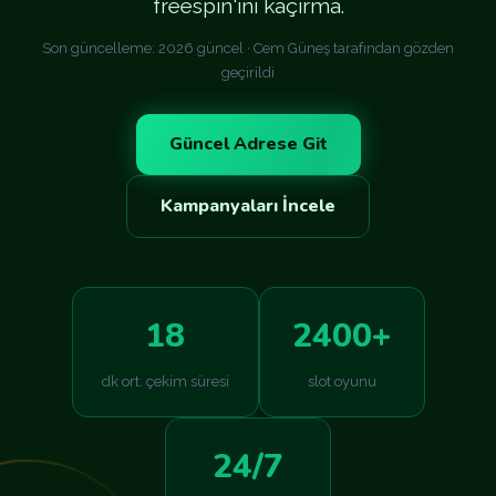
freespin'ini kaçırma.
Son güncelleme: 2026 güncel · Cem Güneş tarafından gözden
geçirildi
Güncel Adrese Git
Kampanyaları İncele
18
2400+
dk ort. çekim süresi
slot oyunu
24/7