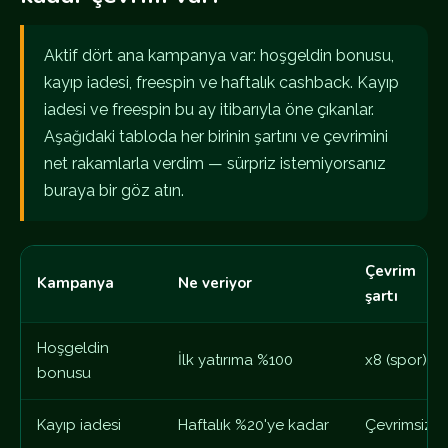
Aktif dört ana kampanya var: hoşgeldin bonusu,
kayıp iadesi, freespin ve haftalık cashback. Kayıp
iadesi ve freespin bu ay itibarıyla öne çıkanlar.
Aşağıdaki tabloda her birinin şartını ve çevrimini
net rakamlarla verdim — sürpriz istemiyorsanız
buraya bir göz atın.
Çevrim
Kampanya
Ne veriyor
şartı
Hoşgeldin
İlk yatırıma %100
x8 (spor)
bonusu
Kayıp iadesi
Haftalık %20'ye kadar
Çevrimsiz*