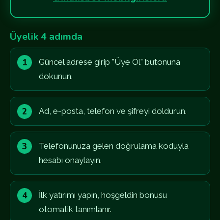
Üyelik 4 adımda
Güncel adrese girip "Üye Ol" butonuna
dokunun.
Ad, e-posta, telefon ve şifreyi doldurun.
Telefonunuza gelen doğrulama koduyla
hesabı onaylayın.
İlk yatırımı yapın, hoşgeldin bonusu
otomatik tanımlanır.