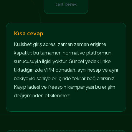
canlı destek
Kısa cevap
Kulisbet giriş adresi zaman zaman erişime
kapatılır; bu tamamen normal ve platformun
sunucusuyla ilgisi yoktur. Güncel yedek linke
tıkladığınızda VPN olmadan, aynı hesap ve aynı
bakiyeyle saniyeler içinde tekrar bağlanırsınız.
Kayıp iadesi ve freespin kampanyası bu erişim
değişiminden etkilenmez.