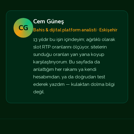
Cem Güneş
CG
Bahis & dijital platform analisti · Eskişehir
13 yıldır bu işin içindeyim; ağırlıklı olarak
slot RTP oranlarını ölçüyor, sitelerin
sunduğu oranları yan yana koyup
karşılaştırıyorum. Bu sayfada da
anlattığım her rakamı ya kendi
hesabımdan, ya da doğrudan test
ederek yazdım — kulaktan dolma bilgi
değil.