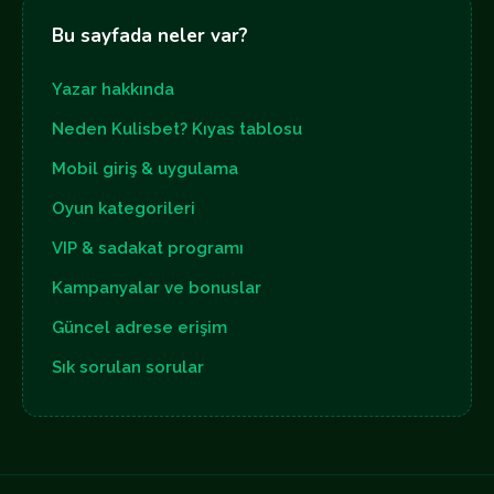
Bu sayfada neler var?
Yazar hakkında
Neden Kulisbet? Kıyas tablosu
Mobil giriş & uygulama
Oyun kategorileri
VIP & sadakat programı
Kampanyalar ve bonuslar
Güncel adrese erişim
Sık sorulan sorular