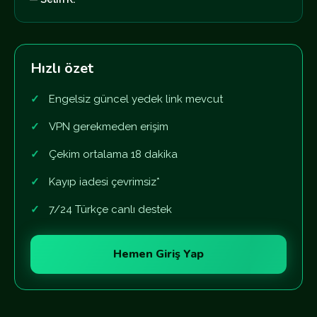
Hızlı özet
Engelsiz güncel yedek link mevcut
VPN gerekmeden erişim
Çekim ortalama 18 dakika
Kayıp iadesi çevrimsiz*
7/24 Türkçe canlı destek
Hemen Giriş Yap