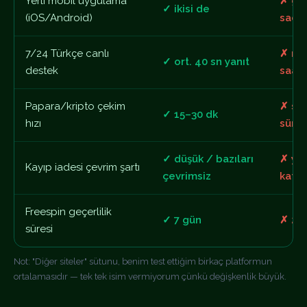
Yerli mobil uygulama
✗ ge
✓ ikisi de
(iOS/Android)
sade
7/24 Türkçe canlı
✗ me
✓ ort. 40 sn yanıt
destek
saatl
Papara/kripto çekim
✗ saa
✓ 15–30 dk
hızı
süreb
✓ düşük / bazıları
✗ yü
Kayıp iadesi çevrim şartı
çevrimsiz
katsa
Freespin geçerlilik
✓ 7 gün
✗ 24 
süresi
Not: "Diğer siteler" sütunu, benim test ettiğim birkaç platformun
ortalamasıdır — tek tek isim vermiyorum çünkü değişkenlik büyük.