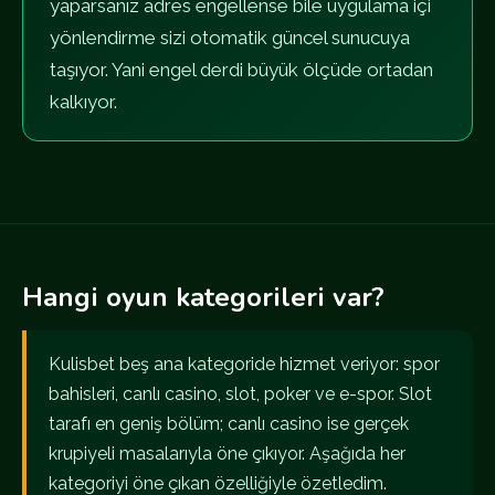
yaparsanız adres engellense bile uygulama içi
yönlendirme sizi otomatik güncel sunucuya
taşıyor. Yani engel derdi büyük ölçüde ortadan
kalkıyor.
Hangi oyun kategorileri var?
Kulisbet beş ana kategoride hizmet veriyor: spor
bahisleri, canlı casino, slot, poker ve e-spor. Slot
tarafı en geniş bölüm; canlı casino ise gerçek
krupiyeli masalarıyla öne çıkıyor. Aşağıda her
kategoriyi öne çıkan özelliğiyle özetledim.