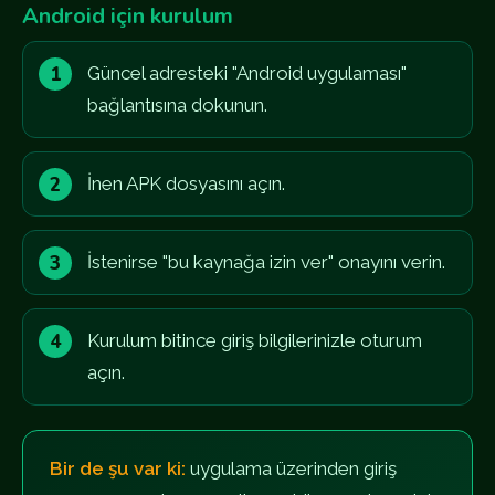
Android için kurulum
Güncel adresteki "Android uygulaması"
bağlantısına dokunun.
İnen APK dosyasını açın.
İstenirse "bu kaynağa izin ver" onayını verin.
Kurulum bitince giriş bilgilerinizle oturum
açın.
Bir de şu var ki:
uygulama üzerinden giriş