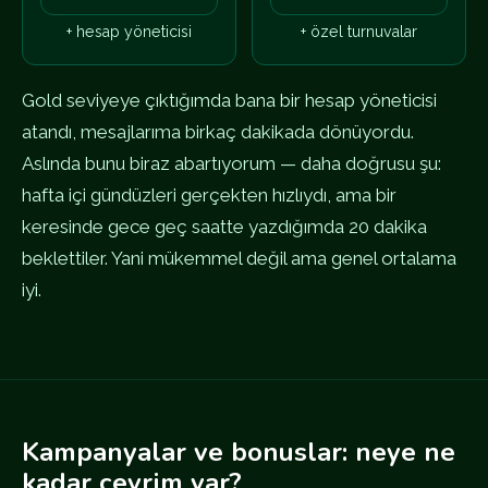
+ hesap yöneticisi
+ özel turnuvalar
Gold seviyeye çıktığımda bana bir hesap yöneticisi
atandı, mesajlarıma birkaç dakikada dönüyordu.
Aslında bunu biraz abartıyorum — daha doğrusu şu:
hafta içi gündüzleri gerçekten hızlıydı, ama bir
keresinde gece geç saatte yazdığımda 20 dakika
beklettiler. Yani mükemmel değil ama genel ortalama
iyi.
Kampanyalar ve bonuslar: neye ne
kadar çevrim var?