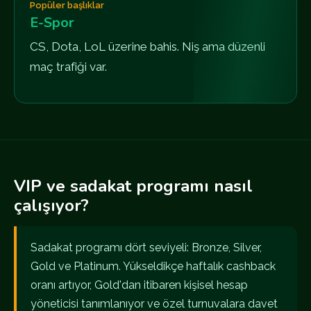
Popüler başlıklar
E-Spor
CS, Dota, LoL üzerine bahis. Niş ama düzenli
maç trafiği var.
VIP ve sadakat programı nasıl
çalışıyor?
Sadakat programı dört seviyeli: Bronze, Silver,
Gold ve Platinum. Yükseldikçe haftalık cashback
oranı artıyor, Gold'dan itibaren kişisel hesap
yöneticisi tanımlanıyor ve özel turnuvalara davet