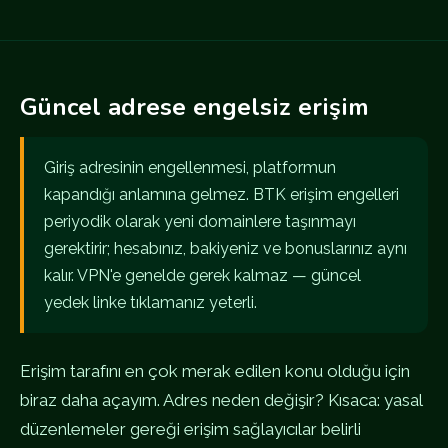
Güncel adrese engelsiz erişim
Giriş adresinin engellenmesi, platformun
kapandığı anlamına gelmez. BTK erişim engelleri
periyodik olarak yeni domainlere taşınmayı
gerektirir; hesabınız, bakiyeniz ve bonuslarınız aynı
kalır. VPN'e genelde gerek kalmaz — güncel
yedek linke tıklamanız yeterli.
Erişim tarafını en çok merak edilen konu olduğu için
biraz daha açayım. Adres neden değişir? Kısaca: yasal
düzenlemeler gereği erişim sağlayıcılar belirli