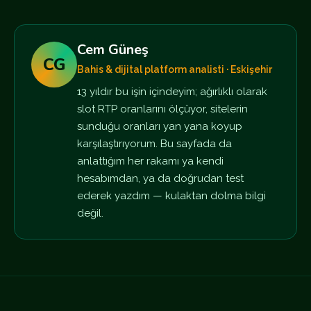
Cem Güneş
CG
Bahis & dijital platform analisti · Eskişehir
13 yıldır bu işin içindeyim; ağırlıklı olarak
slot RTP oranlarını ölçüyor, sitelerin
sunduğu oranları yan yana koyup
karşılaştırıyorum. Bu sayfada da
anlattığım her rakamı ya kendi
hesabımdan, ya da doğrudan test
ederek yazdım — kulaktan dolma bilgi
değil.