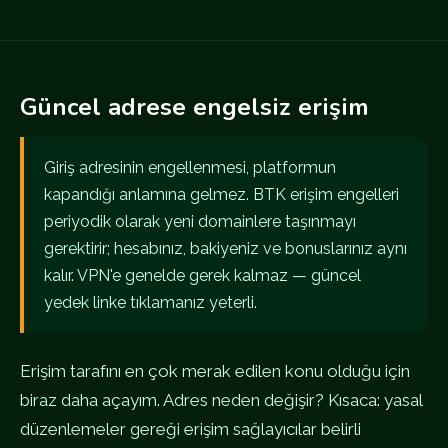
Güncel adrese engelsiz erişim
Giriş adresinin engellenmesi, platformun
kapandığı anlamına gelmez. BTK erişim engelleri
periyodik olarak yeni domainlere taşınmayı
gerektirir; hesabınız, bakiyeniz ve bonuslarınız aynı
kalır. VPN'e genelde gerek kalmaz — güncel
yedek linke tıklamanız yeterli.
Erişim tarafını en çok merak edilen konu olduğu için
biraz daha açayım. Adres neden değişir? Kısaca: yasal
düzenlemeler gereği erişim sağlayıcılar belirli