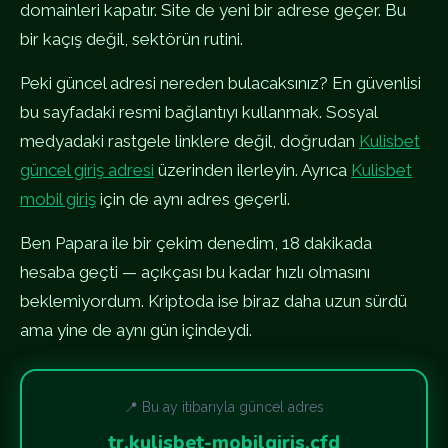
domainleri kapatır. Site de yeni bir adrese geçer. Bu
bir kaçış değil, sektörün rutini.
Peki güncel adresi nereden bulacaksınız? En güvenlisi
bu sayfadaki resmi bağlantıyı kullanmak. Sosyal
medyadaki rastgele linklere değil, doğrudan
Kulisbet
güncel giriş adresi
üzerinden ilerleyin. Ayrıca
Kulisbet
mobil giriş
için de aynı adres geçerli.
Ben Papara ile bir çekim denedim, 18 dakikada
hesaba geçti — açıkçası bu kadar hızlı olmasını
beklemiyordum. Kriptoda ise biraz daha uzun sürdü
ama yine de aynı gün içindeydi.
📍 Bu ay itibarıyla güncel adres
tr.kulisbet-mobilgiris.cfd