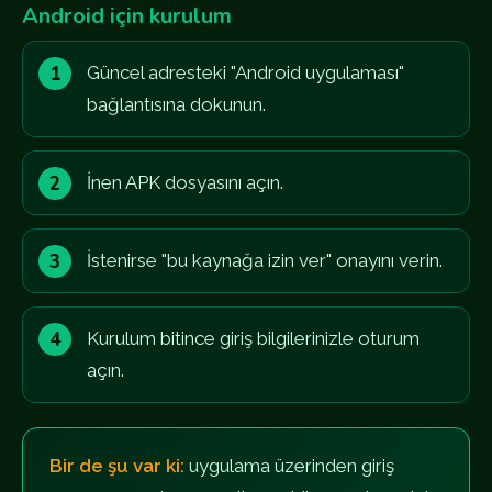
Android için kurulum
Güncel adresteki "Android uygulaması"
bağlantısına dokunun.
İnen APK dosyasını açın.
İstenirse "bu kaynağa izin ver" onayını verin.
Kurulum bitince giriş bilgilerinizle oturum
açın.
Bir de şu var ki:
uygulama üzerinden giriş