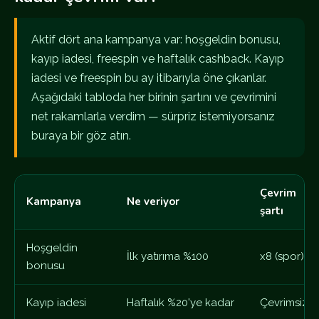
Aktif dört ana kampanya var: hoşgeldin bonusu,
kayıp iadesi, freespin ve haftalık cashback. Kayıp
iadesi ve freespin bu ay itibarıyla öne çıkanlar.
Aşağıdaki tabloda her birinin şartını ve çevrimini
net rakamlarla verdim — sürpriz istemiyorsanız
buraya bir göz atın.
Çevrim
Kampanya
Ne veriyor
şartı
Hoşgeldin
İlk yatırıma %100
x8 (spor)
bonusu
Kayıp iadesi
Haftalık %20'ye kadar
Çevrimsiz*