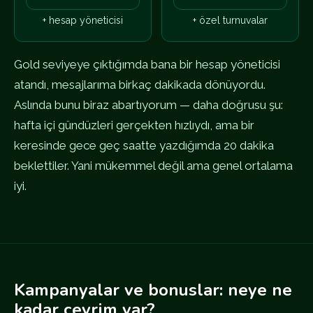
+ hesap yöneticisi
+ özel turnuvalar
Gold seviyeye çıktığımda bana bir hesap yöneticisi
atandı, mesajlarıma birkaç dakikada dönüyordu.
Aslında bunu biraz abartıyorum — daha doğrusu şu:
hafta içi gündüzleri gerçekten hızlıydı, ama bir
keresinde gece geç saatte yazdığımda 20 dakika
beklettiler. Yani mükemmel değil ama genel ortalama
iyi.
Kampanyalar ve bonuslar: neye ne
kadar çevrim var?