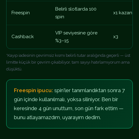
Belirli slotlarda 100
Freespin
x1 kazanç
spin
VIP seviyesine göre
Cashback
x3
%3–15
*Kayıp iadesinin çevrimsiz kısmı belirli tutar aralığında geçerli — üst
limitte küçük bir çevrim çıkabiliyor, tam sayıyı hatırlamıyorum ama
düşüktü.
Freespin ipucu:
spin'ler tanımlandıktan sonra 7
gün içinde kullanılmalı, yoksa siliniyor. Ben bir
keresinde 4 gün unuttum, son gün fark ettim —
bunu atlayamazdım, uyarayım dedim.