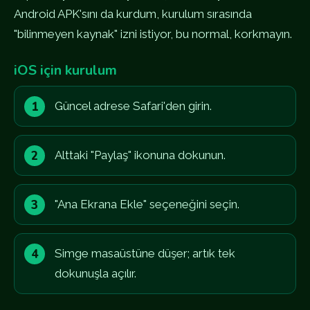
Android APK'sını da kurdum, kurulum sırasında
"bilinmeyen kaynak" izni istiyor, bu normal, korkmayın.
iOS için kurulum
Güncel adrese Safari'den girin.
Alttaki "Paylaş" ikonuna dokunun.
"Ana Ekrana Ekle" seçeneğini seçin.
Simge masaüstüne düşer; artık tek
dokunuşla açılır.