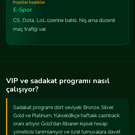
Popüler başlıklar
E-Spor
CS, Dota, LoL üzerine bahis. Niş ama düzenli
maç trafiği var.
VIP ve sadakat programı nasıl
çalışıyor?
Sadakat programı dört seviyeli: Bronze, Silver,
Gold ve Platinum. Yükseldikçe haftalık cashback
oranı artıyor, Gold'dan itibaren kişisel hesap
yöneticisi tanımlanıyor ve özel turnuvalara davet