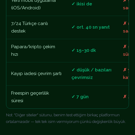
Yerli mobil uygulama
✗ ge
✓ ikisi de
(iOS/Android)
sade
7/24 Türkçe canlı
✗ me
✓ ort. 40 sn yanıt
destek
saatl
Papara/kripto çekim
✗ saa
✓ 15–30 dk
hızı
süreb
✓ düşük / bazıları
✗ yü
Kayıp iadesi çevrim şartı
çevrimsiz
katsa
Freespin geçerlilik
✓ 7 gün
✗ 24 
süresi
Not: "Diğer siteler" sütunu, benim test ettiğim birkaç platformun
ortalamasıdır — tek tek isim vermiyorum çünkü değişkenlik büyük.