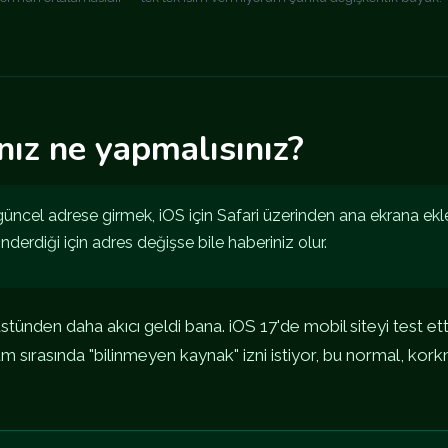
anız ne yapmalısınız?
n güncel adrese girmek, iOS için Safari üzerinden ana ekrana e
derdiği için adres değişse bile haberiniz olur.
ünden daha akıcı geldi bana. iOS 17'de mobil siteyi test etti
m sırasında "bilinmeyen kaynak" izni istiyor, bu normal, kork