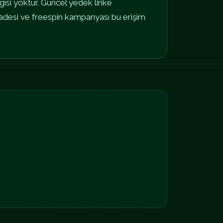
isi yoktur. Güncel yedek linke
 iadesi ve freespin kampanyası bu erişim