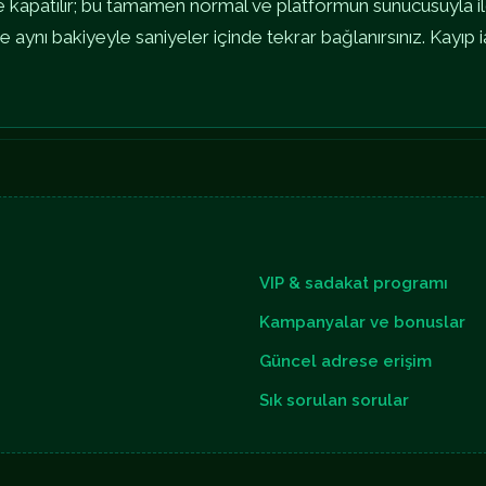
e kapatılır; bu tamamen normal ve platformun sunucusuyla ilg
 aynı bakiyeyle saniyeler içinde tekrar bağlanırsınız. Kayıp
VIP & sadakat programı
Kampanyalar ve bonuslar
Güncel adrese erişim
Sık sorulan sorular