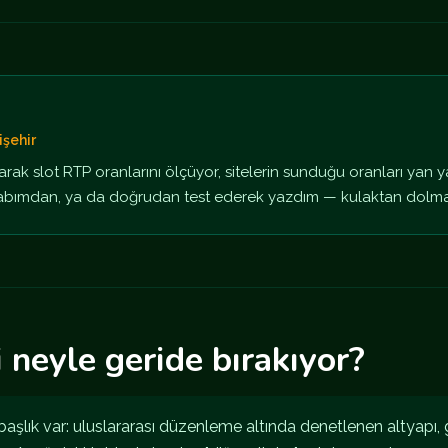
işehir
lı olarak slot RTP oranlarını ölçüyor, sitelerin sunduğu oranları y
sabımdan, ya da doğrudan test ederek yazdım — kulaktan dolma b
i neyle geride bırakıyor?
başlık var: uluslararası düzenleme altında denetlenen altyapı,