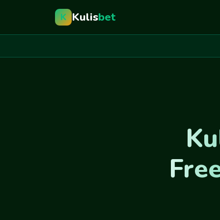
Kulis
bet
K
Ku
Fre