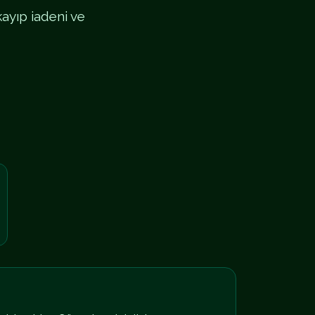
kayıp iadeni ve