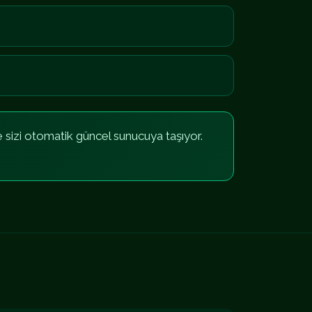
sizi otomatik güncel sunucuya taşıyor.