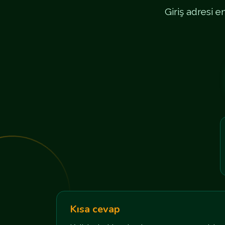
Giriş adresi e
Kısa cevap