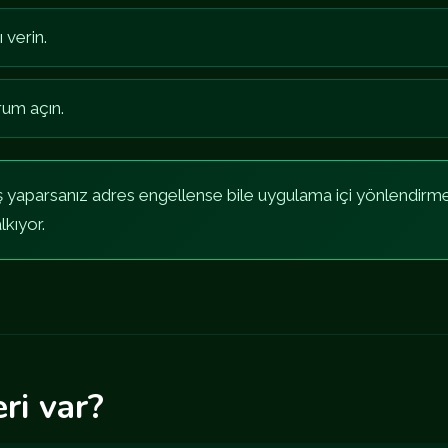
 verin.
urum açın.
 yaparsanız adres engellense bile uygulama içi yönlendirme 
kıyor.
ri var?