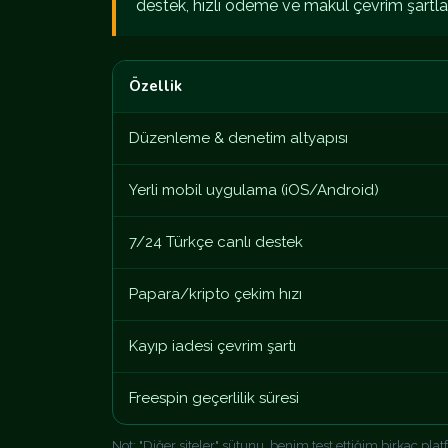
destek, hızlı ödeme ve makul çevrim şartlar
Özellik
Düzenleme & denetim altyapısı
Yerli mobil uygulama (iOS/Android)
7/24 Türkçe canlı destek
Papara/kripto çekim hızı
Kayıp iadesi çevrim şartı
Freespin geçerlilik süresi
Not: "Diğer siteler" sütunu, benim test ettiğim birkaç p