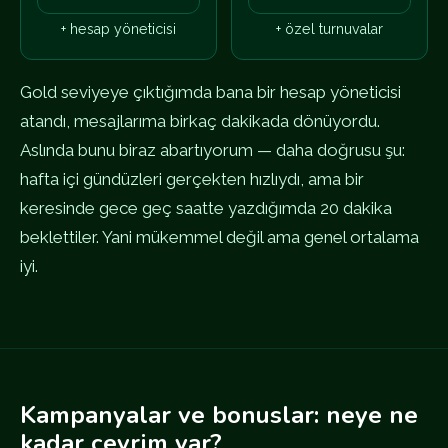
+ hesap yöneticisi
+ özel turnuvalar
Gold seviyeye çıktığımda bana bir hesap yöneticisi
atandı, mesajlarıma birkaç dakikada dönüyordu.
Aslında bunu biraz abartıyorum — daha doğrusu şu:
hafta içi gündüzleri gerçekten hızlıydı, ama bir
keresinde gece geç saatte yazdığımda 20 dakika
beklettiler. Yani mükemmel değil ama genel ortalama
iyi.
Kampanyalar ve bonuslar: neye ne
kadar çevrim var?