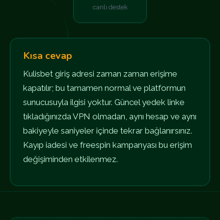
canlı destek
Kısa cevap
Kulisbet giriş adresi zaman zaman erişime
kapatılır; bu tamamen normal ve platformun
sunucusuyla ilgisi yoktur. Güncel yedek linke
tıkladığınızda VPN olmadan, aynı hesap ve aynı
bakiyeyle saniyeler içinde tekrar bağlanırsınız.
Kayıp iadesi ve freespin kampanyası bu erişim
değişiminden etkilenmez.