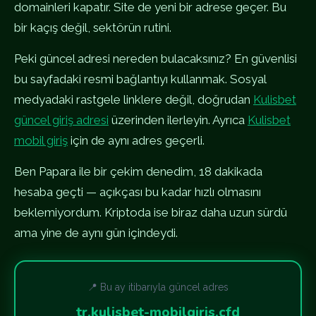
domainleri kapatır. Site de yeni bir adrese geçer. Bu
bir kaçış değil, sektörün rutini.
Peki güncel adresi nereden bulacaksınız? En güvenlisi
bu sayfadaki resmi bağlantıyı kullanmak. Sosyal
medyadaki rastgele linklere değil, doğrudan
Kulisbet
güncel giriş adresi
üzerinden ilerleyin. Ayrıca
Kulisbet
mobil giriş
için de aynı adres geçerli.
Ben Papara ile bir çekim denedim, 18 dakikada
hesaba geçti — açıkçası bu kadar hızlı olmasını
beklemiyordum. Kriptoda ise biraz daha uzun sürdü
ama yine de aynı gün içindeydi.
📍 Bu ay itibarıyla güncel adres
tr.kulisbet-mobilgiris.cfd