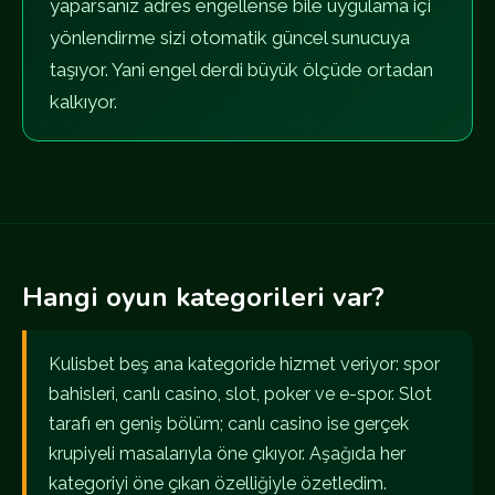
yaparsanız adres engellense bile uygulama içi
yönlendirme sizi otomatik güncel sunucuya
taşıyor. Yani engel derdi büyük ölçüde ortadan
kalkıyor.
Hangi oyun kategorileri var?
Kulisbet beş ana kategoride hizmet veriyor: spor
bahisleri, canlı casino, slot, poker ve e-spor. Slot
tarafı en geniş bölüm; canlı casino ise gerçek
krupiyeli masalarıyla öne çıkıyor. Aşağıda her
kategoriyi öne çıkan özelliğiyle özetledim.