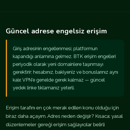
Güncel adrese engelsiz erişim
Giriş adresinin engellenmesi, platformun
kapandığı anlamına gelmez. BTK erişim engelleri
periyodik olarak yeni domainlere taşınmayı
gerektirir; hesabınız, bakiyeniz ve bonuslarınız aynı
kalır. VPN'e genelde gerek kalmaz — güncel
yedek linke tıklamanız yeterli.
Erişim tarafını en çok merak edilen konu olduğu için
biraz daha açayım. Adres neden değişir? Kısaca: yasal
düzenlemeler gereği erişim sağlayıcılar belirli