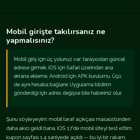
Mobil girişte takılırsanız ne
yapmalısınız?
Mobil giriş için üç yolunuz var: tarayıcıdan güncel
adrese girmek, iOS için Safari üzerinden ana
ekrana ekleme, Android için APK kurulumu. Üçü
de aynı hesaba bağlanır. Uygulama bildirim
gönderdiği için adres değişse bile haberiniz olur.
Şunu söyleyeyim: mobil taraf açıkçası masaüstünden
daha akıcı geldi bana. iOS 17'de mobil siteyi test ettim,
kupon sayfası 1.4 saniyede açıldı — bu iyi bir rakam.