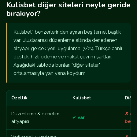
Kulisbet diğer siteleri neyle geride
bırakıyor?
Kulisbet'i benzerlerinden ayıran beş temel başlık
var: uluslararası düzenleme altında denetlenen
altyapı, gerçek yerli uygulama, 7/24 Türkçe canlı
destek, hızlı ödeme ve makul çevrim şartları.
Aşağıdaki tabloda bunları "diğer siteler"
ortalamasıyla yan yana koydum.
Özellik
Kulisbet
Diğer
Düzenleme & denetim
✗ ço
✓ var
altyapısı
belir