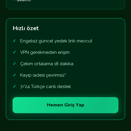
Hızlı özet
Engelsiz güncel yedek link mevcut
VPN gerekmeden erişim
Çekim ortalama 18 dakika
Kayıp iadesi çevrimsiz*
7/24 Türkçe canlı destek
Hemen Giriş Yap