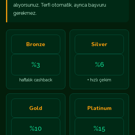
alıyorsunuz. Terfi otomatik, ayrıca başvuru
gerekmez.
Bronze
Silver
%3
%6
haftalık cashback
+ hızlı çekim
Gold
Platinum
%10
%15