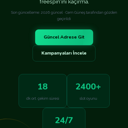
freespin'ini kaçırma.
Son güncelleme: 2026 güncel · Cem Güneş tarafından gözden
geçirildi
Güncel Adrese Git
Kampanyaları İncele
18
2400+
dk ort. çekim süresi
slot oyunu
24/7