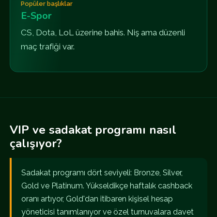
Popüler başlıklar
E-Spor
CS, Dota, LoL üzerine bahis. Niş ama düzenli
maç trafiği var.
VIP ve sadakat programı nasıl
çalışıyor?
Sadakat programı dört seviyeli: Bronze, Silver,
Gold ve Platinum. Yükseldikçe haftalık cashback
oranı artıyor, Gold'dan itibaren kişisel hesap
yöneticisi tanımlanıyor ve özel turnuvalara davet