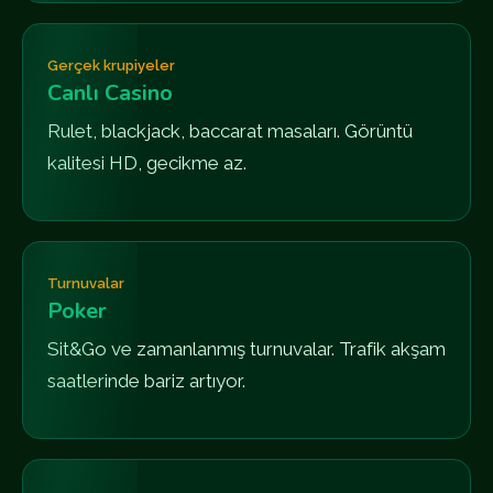
Gerçek krupiyeler
Canlı Casino
Rulet, blackjack, baccarat masaları. Görüntü
kalitesi HD, gecikme az.
Turnuvalar
Poker
Sit&Go ve zamanlanmış turnuvalar. Trafik akşam
saatlerinde bariz artıyor.