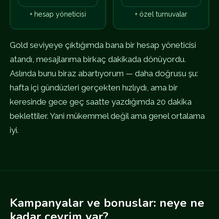
+ hesap yöneticisi
+ özel turnuvalar
Gold seviyeye çıktığımda bana bir hesap yöneticisi
atandı, mesajlarıma birkaç dakikada dönüyordu.
Aslında bunu biraz abartıyorum — daha doğrusu şu:
hafta içi gündüzleri gerçekten hızlıydı, ama bir
keresinde gece geç saatte yazdığımda 20 dakika
beklettiler. Yani mükemmel değil ama genel ortalama
iyi.
Kampanyalar ve bonuslar: neye ne
kadar çevrim var?