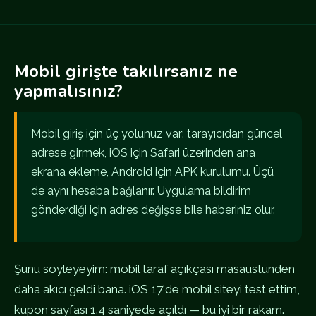
Mobil girişte takılırsanız ne
yapmalısınız?
Mobil giriş için üç yolunuz var: tarayıcıdan güncel
adrese girmek, iOS için Safari üzerinden ana
ekrana ekleme, Android için APK kurulumu. Üçü
de aynı hesaba bağlanır. Uygulama bildirim
gönderdiği için adres değişse bile haberiniz olur.
Şunu söyleyeyim: mobil taraf açıkçası masaüstünden
daha akıcı geldi bana. iOS 17'de mobil siteyi test ettim,
kupon sayfası 1.4 saniyede açıldı — bu iyi bir rakam.