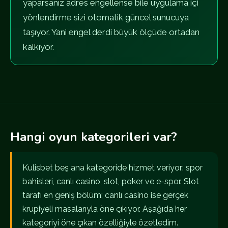
yaparsanız adres engellense bile uygulama içi
yönlendirme sizi otomatik güncel sunucuya
taşıyor. Yani engel derdi büyük ölçüde ortadan
kalkıyor.
Hangi oyun kategorileri var?
Kulisbet beş ana kategoride hizmet veriyor: spor
bahisleri, canlı casino, slot, poker ve e-spor. Slot
tarafı en geniş bölüm; canlı casino ise gerçek
krupiyeli masalarıyla öne çıkıyor. Aşağıda her
kategoriyi öne çıkan özelliğiyle özetledim.