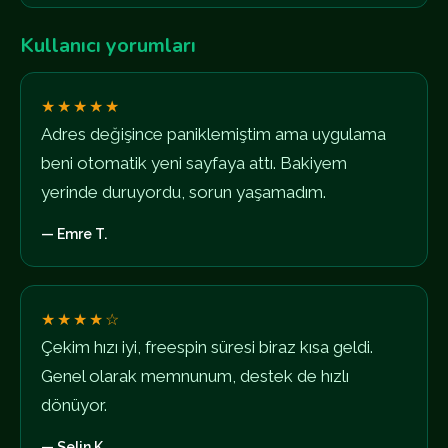
Kullanıcı yorumları
★★★★★
Adres değişince paniklemiştim ama uygulama
beni otomatik yeni sayfaya attı. Bakiyem
yerinde duruyordu, sorun yaşamadım.
— Emre T.
★★★★☆
Çekim hızı iyi, freespin süresi biraz kısa geldi.
Genel olarak memnunum, destek de hızlı
dönüyor.
— Selin K.