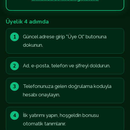
Üyelik 4 adımda
Güncel adrese girip "Üye Ol" butonuna
dokunun.
Ad, e-posta, telefon ve şifreyi doldurun.
Telefonunuza gelen doğrulama koduyla
hesabı onaylayın.
İlk yatırımı yapın, hoşgeldin bonusu
otomatik tanımlanır.