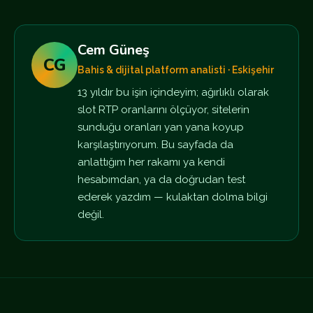
Cem Güneş
CG
Bahis & dijital platform analisti · Eskişehir
13 yıldır bu işin içindeyim; ağırlıklı olarak
slot RTP oranlarını ölçüyor, sitelerin
sunduğu oranları yan yana koyup
karşılaştırıyorum. Bu sayfada da
anlattığım her rakamı ya kendi
hesabımdan, ya da doğrudan test
ederek yazdım — kulaktan dolma bilgi
değil.