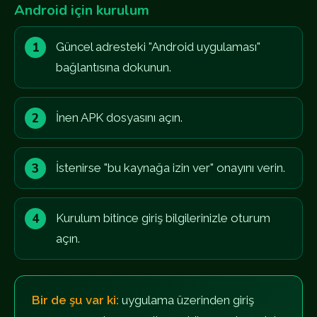
Android için kurulum
Güncel adresteki "Android uygulaması"
bağlantısına dokunun.
İnen APK dosyasını açın.
İstenirse "bu kaynağa izin ver" onayını verin.
Kurulum bitince giriş bilgilerinizle oturum
açın.
Bir de şu var ki:
uygulama üzerinden giriş