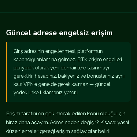
Güncel adrese engelsiz erişim
Giriş adresinin engellenmesi, platformun
kapandığı anlamına gelmez. BTK erişim engelleri
periyodik olarak yeni domainlere taşınmayı
gerektirir; hesabınız, bakiyeniz ve bonuslarınız aynı
kalır. VPN'e genelde gerek kalmaz — güncel
yedek linke tıklamanız yeterli.
Erişim tarafını en çok merak edilen konu olduğu için
biraz daha açayım. Adres neden değişir? Kısaca: yasal
düzenlemeler gereği erişim sağlayıcılar belirli