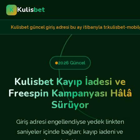
Kulis
bet
K
sbet güncel giriş adresi bu ay itibarıyla tr.kulisbet-mobilgiris.cf
2026 Güncel
Kulisbet Kayıp İadesi ve
Freespin Kampanyası Hâlâ
Sürüyor
Giriş adresi engellendiyse yedek linkten
saniyeler içinde bağlan; kayıp iadeni ve