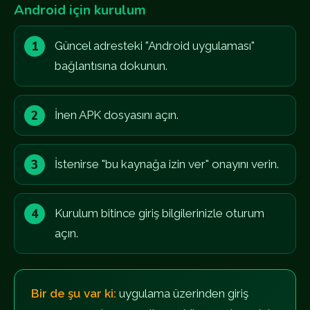
Android için kurulum
Güncel adresteki "Android uygulaması"
bağlantısına dokunun.
İnen APK dosyasını açın.
İstenirse "bu kaynağa izin ver" onayını verin.
Kurulum bitince giriş bilgilerinizle oturum
açın.
Bir de şu var ki:
uygulama üzerinden giriş