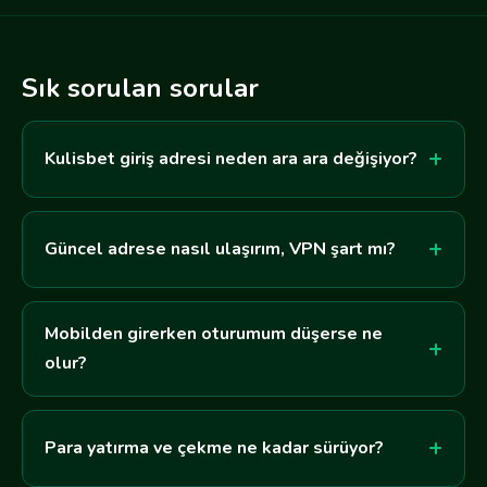
Sık sorulan sorular
Kulisbet giriş adresi neden ara ara değişiyor?
Güncel adrese nasıl ulaşırım, VPN şart mı?
Mobilden girerken oturumum düşerse ne
olur?
Para yatırma ve çekme ne kadar sürüyor?