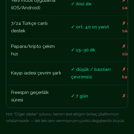
Yerli mobil uygulama
✗ ge
✓ ikisi de
(iOS/Android)
sade
7/24 Türkçe canlı
✗ me
✓ ort. 40 sn yanıt
destek
saatl
Papara/kripto çekim
✗ saa
✓ 15–30 dk
hızı
süreb
✓ düşük / bazıları
✗ yü
Kayıp iadesi çevrim şartı
çevrimsiz
katsa
Freespin geçerlilik
✓ 7 gün
✗ 24 
süresi
Not: "Diğer siteler" sütunu, benim test ettiğim birkaç platformun
ortalamasıdır — tek tek isim vermiyorum çünkü değişkenlik büyük.