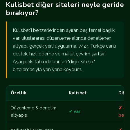
Kulisbet diğer siteleri neyle geride
bırakıyor?
Kulisbet'i benzerlerinden ayıran beş temel başlık
var: uluslararası düzenleme altında denetlenen
altyapı, gerçek yerli uygulama, 7/24 Türkçe canlı
destek, hızlı ödeme ve makul çevrim şartları.
Aşağıdaki tabloda bunları "diğer siteler"
ortalamasıyla yan yana koydum.
Özellik
Kulisbet
Diğer
Düzenleme & denetim
✗ ço
✓ var
altyapısı
belir