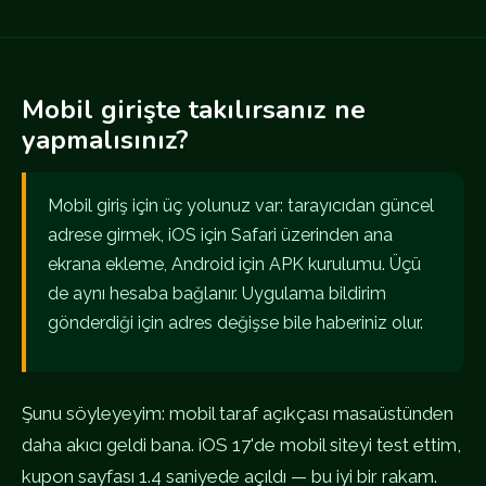
Mobil girişte takılırsanız ne
yapmalısınız?
Mobil giriş için üç yolunuz var: tarayıcıdan güncel
adrese girmek, iOS için Safari üzerinden ana
ekrana ekleme, Android için APK kurulumu. Üçü
de aynı hesaba bağlanır. Uygulama bildirim
gönderdiği için adres değişse bile haberiniz olur.
Şunu söyleyeyim: mobil taraf açıkçası masaüstünden
daha akıcı geldi bana. iOS 17'de mobil siteyi test ettim,
kupon sayfası 1.4 saniyede açıldı — bu iyi bir rakam.