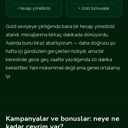
+ hesap yöneticisi
+ özel turnuvalar
Gold seviyeye çıktığımda bana bir hesap yöneticisi
atandı, mesajlarıma birkaç dakikada dönüyordu.
Aslında bunu biraz abartıyorum — daha doğrusu şu:
hafta içi gündüzleri gerçekten hızlıydı, ama bir
keresinde gece geç saatte yazdığımda 20 dakika
beklettiler. Yani mükemmel değil ama genel ortalama
iyi.
Kampanyalar ve bonuslar: neye ne
kadar çevrim var?