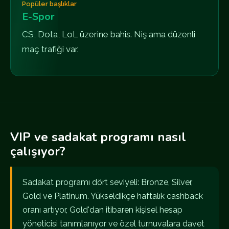
Popüler başlıklar
E-Spor
CS, Dota, LoL üzerine bahis. Niş ama düzenli
maç trafiği var.
VIP ve sadakat programı nasıl
çalışıyor?
Sadakat programı dört seviyeli: Bronze, Silver,
Gold ve Platinum. Yükseldikçe haftalık cashback
oranı artıyor, Gold'dan itibaren kişisel hesap
yöneticisi tanımlanıyor ve özel turnuvalara davet