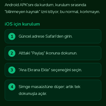
Android APK'sını da kurdum, kurulum sırasında
"bilinmeyen kaynak" izni istiyor, bu normal, korkmayın.
iOS için kurulum
Güncel adrese Safari'den girin.
Alttaki "Paylaş" ikonuna dokunun.
"Ana Ekrana Ekle" seçeneğini seçin.
Simge masaüstüne düşer; artık tek
dokunuşla açılır.