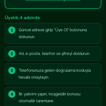
Üyelik 4 adımda
Güncel adrese girip "Üye Ol" butonuna
dokunun.
Ad, e-posta, telefon ve şifreyi doldurun.
Telefonunuza gelen doğrulama koduyla
hesabı onaylayın.
İlk yatırımı yapın, hoşgeldin bonusu
otomatik tanımlanır.