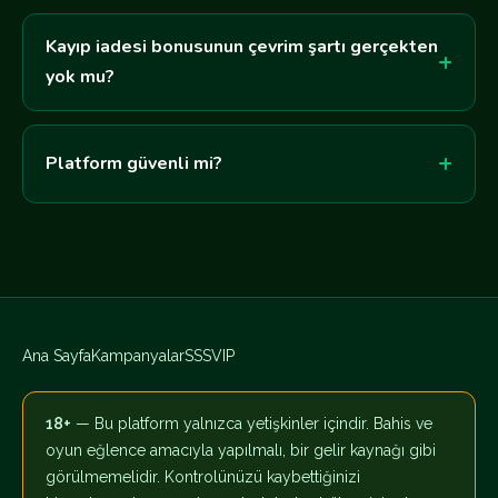
Kayıp iadesi bonusunun çevrim şartı gerçekten
yok mu?
Platform güvenli mi?
Ana Sayfa
Kampanyalar
SSS
VIP
18+
— Bu platform yalnızca yetişkinler içindir. Bahis ve
oyun eğlence amacıyla yapılmalı, bir gelir kaynağı gibi
görülmemelidir. Kontrolünüzü kaybettiğinizi