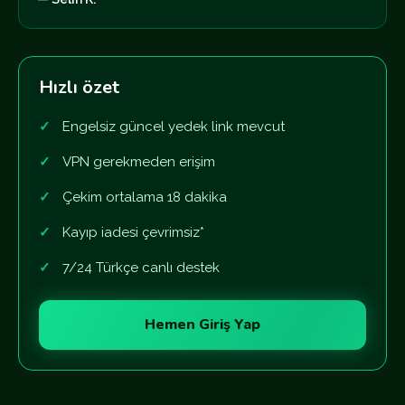
Hızlı özet
Engelsiz güncel yedek link mevcut
VPN gerekmeden erişim
Çekim ortalama 18 dakika
Kayıp iadesi çevrimsiz*
7/24 Türkçe canlı destek
Hemen Giriş Yap