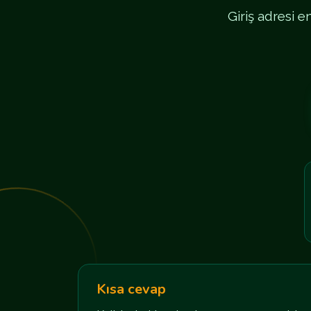
Giriş adresi e
Kısa cevap