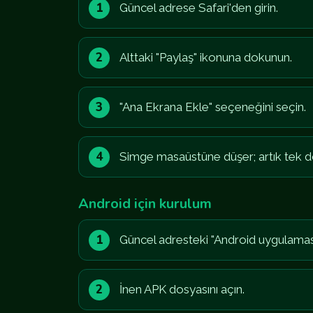
Güncel adrese Safari'den girin.
Alttaki "Paylaş" ikonuna dokunun.
"Ana Ekrana Ekle" seçeneğini seçin.
Simge masaüstüne düşer; artık tek do
Android için kurulum
Güncel adresteki "Android uygulamas
İnen APK dosyasını açın.