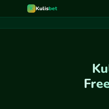
Kulis
bet
K
Ku
Fre