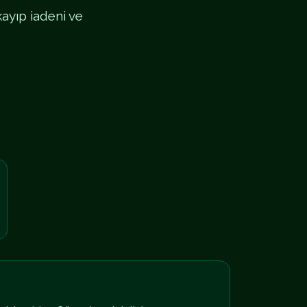
kayıp iadeni ve