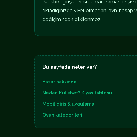
Kulisbet giriş adresi zaman zaman erişim
tıkladığınızda VPN olmadan, aynı hesap ve
değişiminden etkilenmez.
Bu sayfada neler var?
Yazar hakkında
Neden Kulisbet? Kıyas tablosu
Mobil giriş & uygulama
Oyun kategorileri