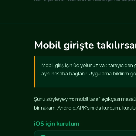
Mobil girişte takılırs
Mobil giriş için üç yolunuz var: tarayıcıda
aynı hesaba bağlanır. Uygulama bildirim gön
Şunu söyleyeyim: mobil taraf açıkçası masaüst
bir rakam. Android APK'sını da kurdum, kurulu
iOS için kurulum