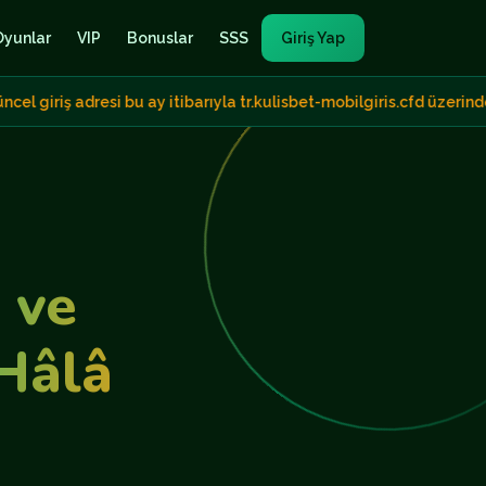
Oyunlar
VIP
Bonuslar
SSS
Giriş Yap
i bu ay itibarıyla tr.kulisbet-mobilgiris.cfd üzerinden engelsiz aç
 ve
Hâlâ