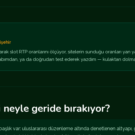
işehir
lı olarak slot RTP oranlarını ölçüyor, sitelerin sunduğu oranları y
sabımdan, ya da doğrudan test ederek yazdım — kulaktan dolma b
i neyle geride bırakıyor?
başlık var: uluslararası düzenleme altında denetlenen altyapı,