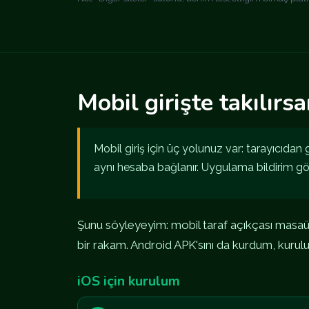
Mobil girişte takılırs
Mobil giriş için üç yolunuz var: tarayıcıda
aynı hesaba bağlanır. Uygulama bildirim gön
Şunu söyleyeyim: mobil taraf açıkçası masaüst
bir rakam. Android APK'sını da kurdum, kurulu
iOS için kurulum