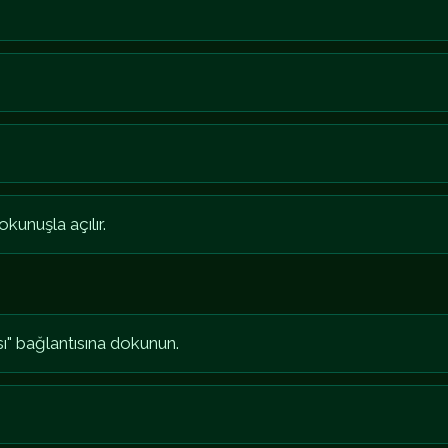
kunuşla açılır.
ı" bağlantısına dokunun.