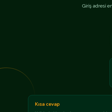
Giriş adresi e
Kısa cevap