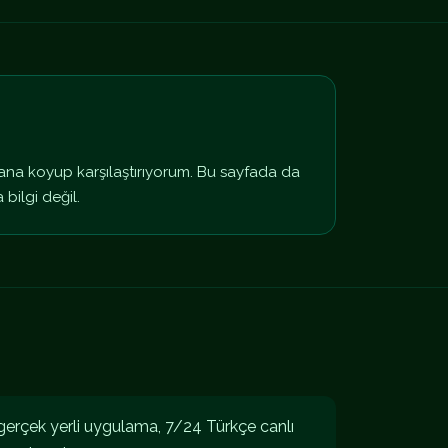
an yana koyup karşılaştırıyorum. Bu sayfada da
ilgi değil.
 gerçek yerli uygulama, 7/24 Türkçe canlı