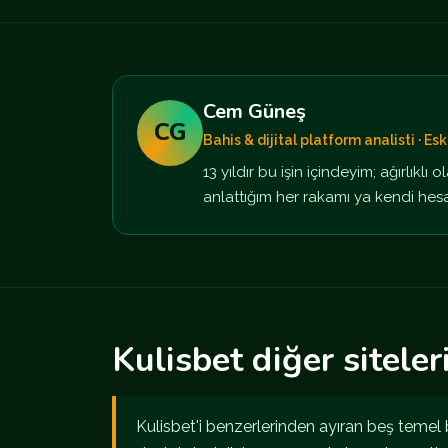
Cem Güneş
CG
Bahis & dijital platform analisti · Esk
13 yıldır bu işin içindeyim; ağırlık
anlattığım her rakamı ya kendi he
Kulisbet diğer siteler
Kulisbet'i benzerlerinden ayıran beş temel 