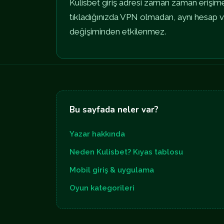
Kulisbet giriş adresi zaman zaman erişim
tıkladığınızda VPN olmadan, aynı hesap ve
değişiminden etkilenmez.
Bu sayfada neler var?
Yazar hakkında
Neden Kulisbet? Kıyas tablosu
Mobil giriş & uygulama
Oyun kategorileri