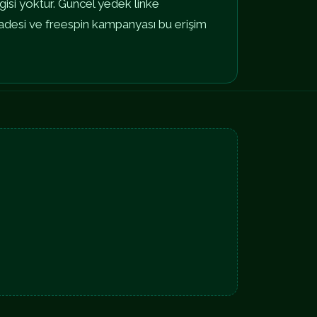
isi yoktur. Güncel yedek linke
 iadesi ve freespin kampanyası bu erişim