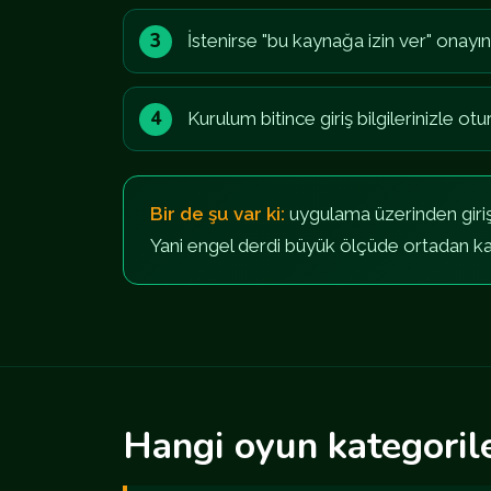
İstenirse "bu kaynağa izin ver" onayını
Kurulum bitince giriş bilgilerinizle ot
Bir de şu var ki:
uygulama üzerinden giriş
Yani engel derdi büyük ölçüde ortadan kal
Hangi oyun kategorile