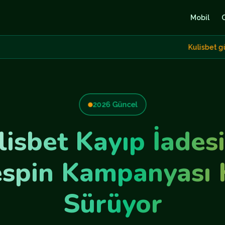
Mobil
Kulisbet güncel giriş adres
2026 Güncel
lisbet Kayıp İadesi
espin Kampanyası 
Sürüyor