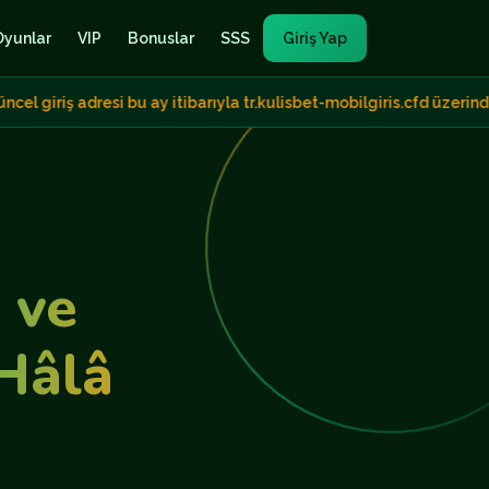
Oyunlar
VIP
Bonuslar
SSS
Giriş Yap
i bu ay itibarıyla tr.kulisbet-mobilgiris.cfd üzerinden engelsiz a
 ve
Hâlâ