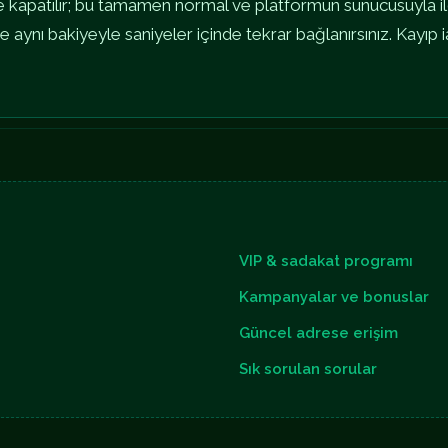
e kapatılır; bu tamamen normal ve platformun sunucusuyla ilg
 aynı bakiyeyle saniyeler içinde tekrar bağlanırsınız. Kayıp
VIP & sadakat programı
Kampanyalar ve bonuslar
Güncel adrese erişim
Sık sorulan sorular