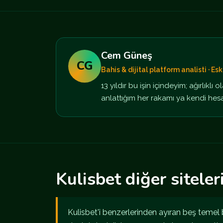
Cem Güneş
CG
Bahis & dijital platform analisti · Esk
13 yıldır bu işin içindeyim; ağırlık
anlattığım her rakamı ya kendi he
Kulisbet diğer siteler
Kulisbet'i benzerlerinden ayıran beş temel 