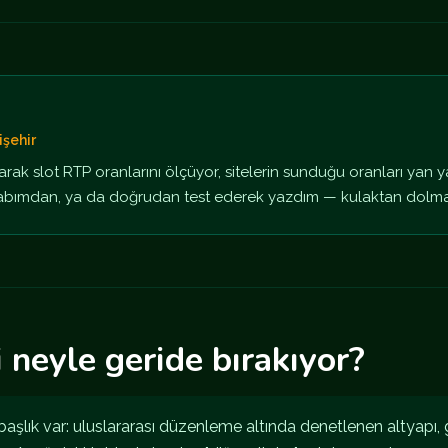
işehir
lı olarak slot RTP oranlarını ölçüyor, sitelerin sunduğu oranları y
sabımdan, ya da doğrudan test ederek yazdım — kulaktan dolma b
i neyle geride bırakıyor?
başlık var: uluslararası düzenleme altında denetlenen altyapı,