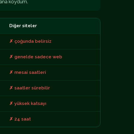
 yana koydum.
Diğer siteler
✗ çoğunda belirsiz
✗ genelde sadece web
✗ mesai saatleri
✗ saatler sürebilir
✗ yüksek katsayı
✗ 24 saat