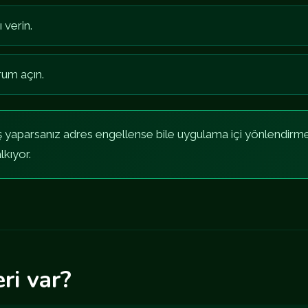
 verin.
urum açın.
 yaparsanız adres engellense bile uygulama içi yönlendirme 
kıyor.
ri var?