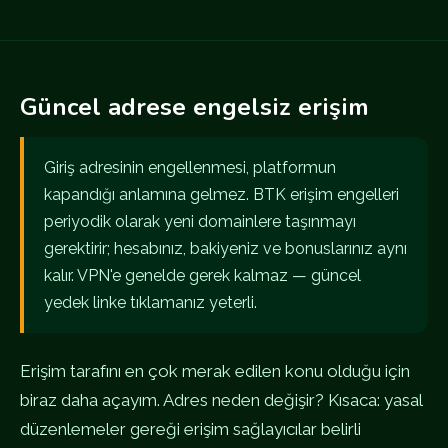
Güncel adrese engelsiz erişim
Giriş adresinin engellenmesi, platformun
kapandığı anlamına gelmez. BTK erişim engelleri
periyodik olarak yeni domainlere taşınmayı
gerektirir; hesabınız, bakiyeniz ve bonuslarınız aynı
kalır. VPN'e genelde gerek kalmaz — güncel
yedek linke tıklamanız yeterli.
Erişim tarafını en çok merak edilen konu olduğu için
biraz daha açayım. Adres neden değişir? Kısaca: yasal
düzenlemeler gereği erişim sağlayıcılar belirli