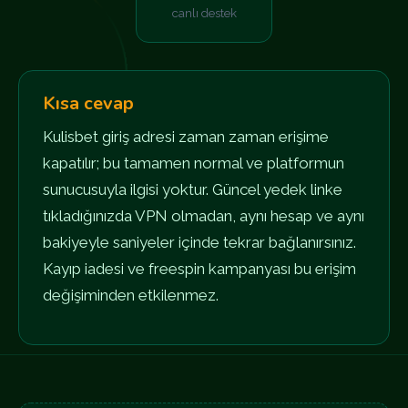
canlı destek
Kısa cevap
Kulisbet giriş adresi zaman zaman erişime
kapatılır; bu tamamen normal ve platformun
sunucusuyla ilgisi yoktur. Güncel yedek linke
tıkladığınızda VPN olmadan, aynı hesap ve aynı
bakiyeyle saniyeler içinde tekrar bağlanırsınız.
Kayıp iadesi ve freespin kampanyası bu erişim
değişiminden etkilenmez.