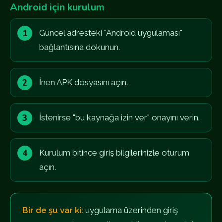
Android için kurulum
Güncel adresteki "Android uygulaması"
bağlantısına dokunun.
İnen APK dosyasını açın.
İstenirse "bu kaynağa izin ver" onayını verin.
Kurulum bitince giriş bilgilerinizle oturum
açın.
Bir de şu var ki:
uygulama üzerinden giriş