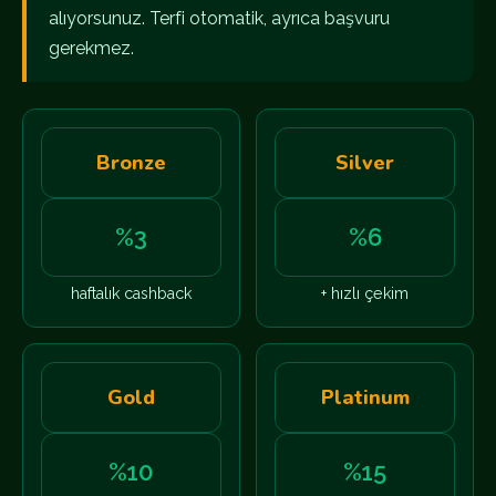
alıyorsunuz. Terfi otomatik, ayrıca başvuru
gerekmez.
Bronze
Silver
%3
%6
haftalık cashback
+ hızlı çekim
Gold
Platinum
%10
%15