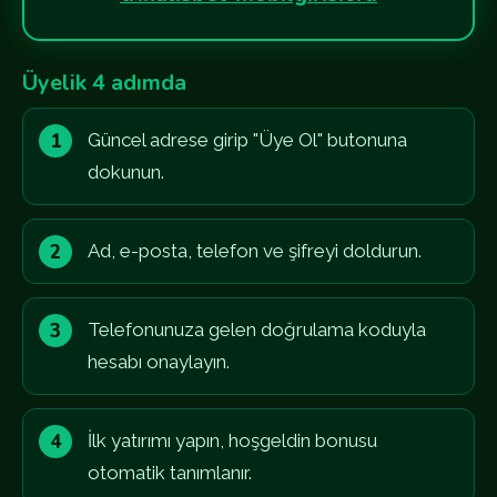
Üyelik 4 adımda
Güncel adrese girip "Üye Ol" butonuna
dokunun.
Ad, e-posta, telefon ve şifreyi doldurun.
Telefonunuza gelen doğrulama koduyla
hesabı onaylayın.
İlk yatırımı yapın, hoşgeldin bonusu
otomatik tanımlanır.