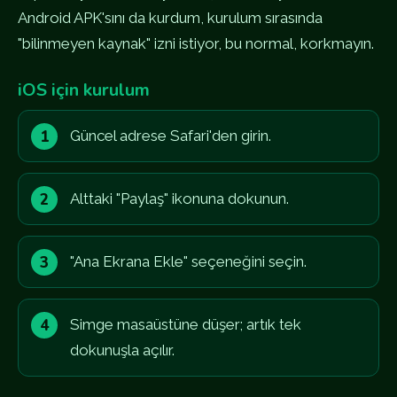
Android APK'sını da kurdum, kurulum sırasında
"bilinmeyen kaynak" izni istiyor, bu normal, korkmayın.
iOS için kurulum
Güncel adrese Safari'den girin.
Alttaki "Paylaş" ikonuna dokunun.
"Ana Ekrana Ekle" seçeneğini seçin.
Simge masaüstüne düşer; artık tek
dokunuşla açılır.