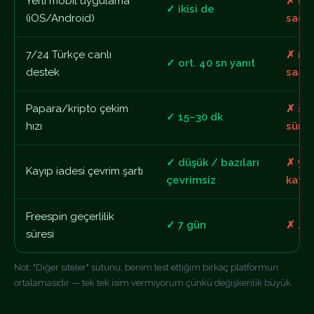
Yerli mobil uygulama
✗ ge
✓ ikisi de
(iOS/Android)
sade
7/24 Türkçe canlı
✗ me
✓ ort. 40 sn yanıt
destek
saatl
Papara/kripto çekim
✗ saa
✓ 15–30 dk
hızı
süreb
✓ düşük / bazıları
✗ yü
Kayıp iadesi çevrim şartı
çevrimsiz
katsa
Freespin geçerlilik
✓ 7 gün
✗ 24 
süresi
Not: "Diğer siteler" sütunu, benim test ettiğim birkaç platformun
ortalamasıdır — tek tek isim vermiyorum çünkü değişkenlik büyük.