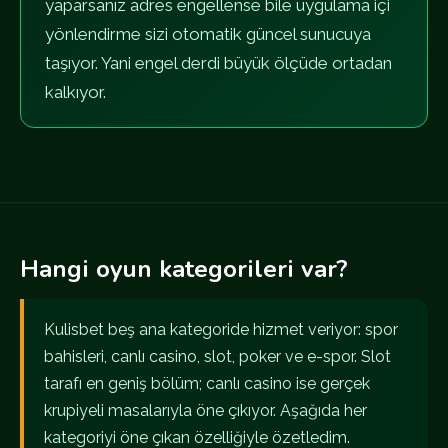
yaparsanız adres engellense bile uygulama içi
yönlendirme sizi otomatik güncel sunucuya
taşıyor. Yani engel derdi büyük ölçüde ortadan
kalkıyor.
Hangi oyun kategorileri var?
Kulisbet beş ana kategoride hizmet veriyor: spor
bahisleri, canlı casino, slot, poker ve e-spor. Slot
tarafı en geniş bölüm; canlı casino ise gerçek
krupiyeli masalarıyla öne çıkıyor. Aşağıda her
kategoriyi öne çıkan özelliğiyle özetledim.