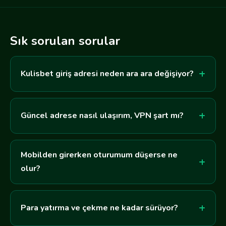
Sık sorulan sorular
Kulisbet giriş adresi neden ara ara değişiyor?
Güncel adrese nasıl ulaşırım, VPN şart mı?
Mobilden girerken oturumum düşerse ne
olur?
Para yatırma ve çekme ne kadar sürüyor?