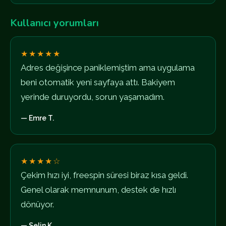
Kullanıcı yorumları
★★★★★
Adres değişince paniklemiştim ama uygulama
beni otomatik yeni sayfaya attı. Bakiyem
yerinde duruyordu, sorun yaşamadım.
— Emre T.
★★★★☆
Çekim hızı iyi, freespin süresi biraz kısa geldi.
Genel olarak memnunum, destek de hızlı
dönüyor.
— Selin K.