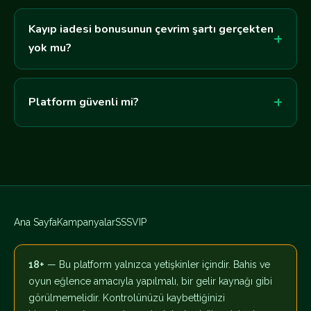
Kayıp iadesi bonusunun çevrim şartı gerçekten
yok mu?
Platform güvenli mi?
Ana Sayfa
Kampanyalar
SSS
VIP
18+
— Bu platform yalnızca yetişkinler içindir. Bahis ve
oyun eğlence amacıyla yapılmalı, bir gelir kaynağı gibi
görülmemelidir. Kontrolünüzü kaybettiğinizi