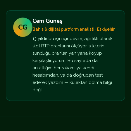
Cem Güneş
CG
Bahis & dijital platform analisti · Eskişehir
13 yıldır bu işin içindeyim; ağırlıklı olarak
slot RTP oranlarını ölçüyor, sitelerin
sunduğu oranları yan yana koyup
karşılaştırıyorum. Bu sayfada da
anlattığım her rakamı ya kendi
hesabımdan, ya da doğrudan test
ederek yazdım — kulaktan dolma bilgi
değil.