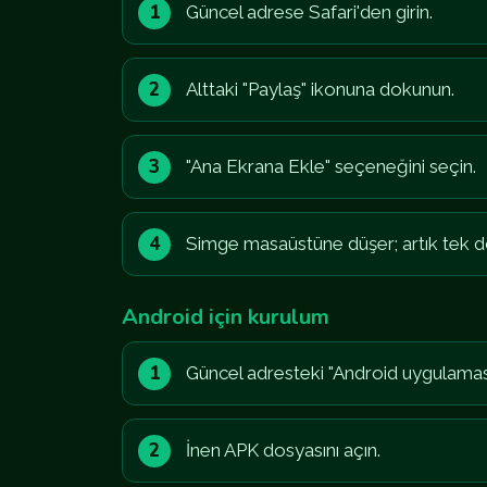
Güncel adrese Safari'den girin.
Alttaki "Paylaş" ikonuna dokunun.
"Ana Ekrana Ekle" seçeneğini seçin.
Simge masaüstüne düşer; artık tek do
Android için kurulum
Güncel adresteki "Android uygulamas
İnen APK dosyasını açın.