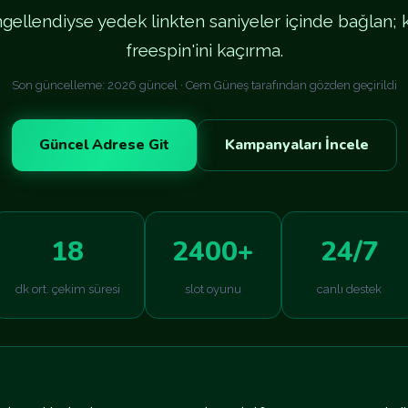
ngellendiyse yedek linkten saniyeler içinde bağlan; 
freespin'ini kaçırma.
Son güncelleme: 2026 güncel · Cem Güneş tarafından gözden geçirildi
Güncel Adrese Git
Kampanyaları İncele
18
2400+
24/7
dk ort. çekim süresi
slot oyunu
canlı destek