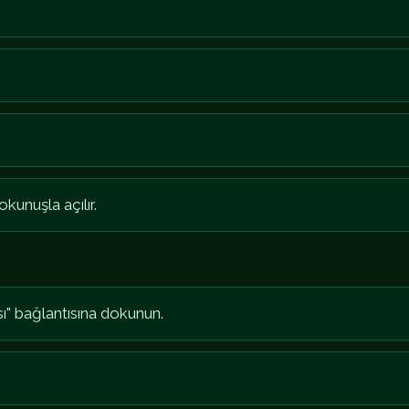
kunuşla açılır.
ı" bağlantısına dokunun.