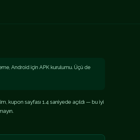
kleme, Android için APK kurulumu. Üçü de
m, kupon sayfası 1.4 saniyede açıldı — bu iyi
mayın.