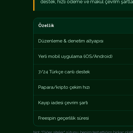
destek, hızlı ödeme ve makul çevrim şartlar
Özellik
Düzenleme & denetim altyapısı
Yerli mobil uygulama (iOS/Android)
7/24 Türkçe canlı destek
Papara/kripto çekim hızı
Kayıp iadesi çevrim şartı
Freespin geçerlilik süresi
Not: "Diğer siteler" sütunu, benim test ettiğim birkaç p