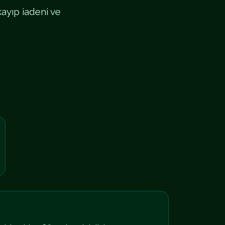
kayıp iadeni ve