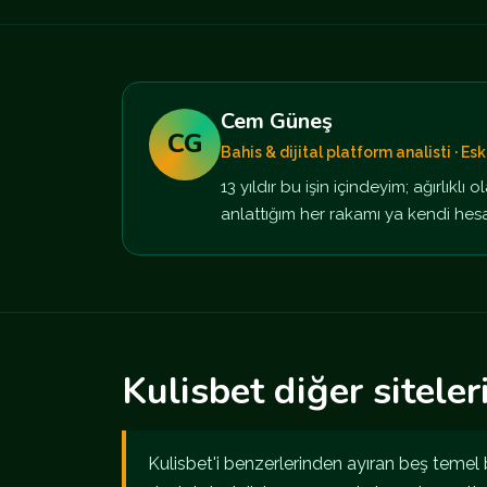
Cem Güneş
CG
Bahis & dijital platform analisti · Esk
13 yıldır bu işin içindeyim; ağırlık
anlattığım her rakamı ya kendi he
Kulisbet diğer siteler
Kulisbet'i benzerlerinden ayıran beş temel 