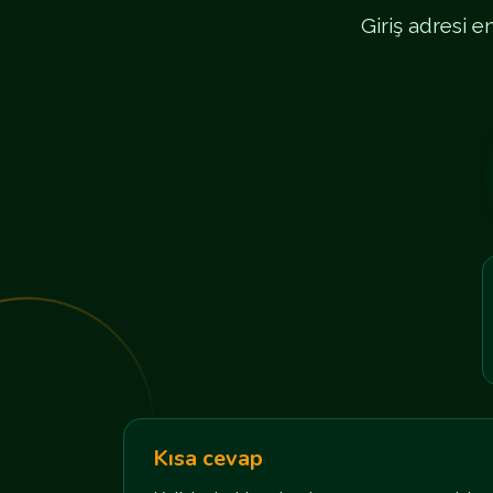
Giriş adresi e
Kısa cevap