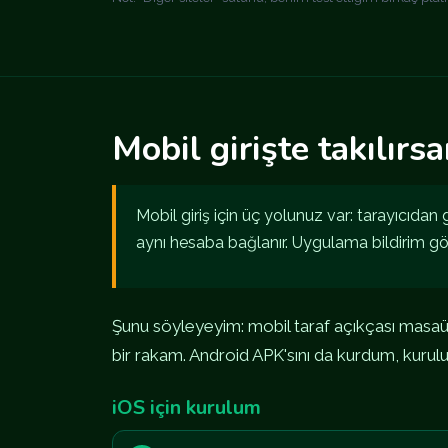
Mobil girişte takılırs
Mobil giriş için üç yolunuz var: tarayıcıda
aynı hesaba bağlanır. Uygulama bildirim gön
Şunu söyleyeyim: mobil taraf açıkçası masaüst
bir rakam. Android APK'sını da kurdum, kurulu
iOS için kurulum