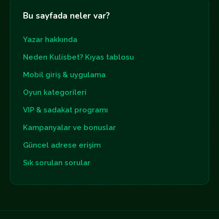
Bu sayfada neler var?
Yazar hakkında
Neden Kulisbet? Kıyas tablosu
Mobil giriş & uygulama
Oyun kategorileri
VIP & sadakat programı
Kampanyalar ve bonuslar
Güncel adrese erişim
Sık sorulan sorular