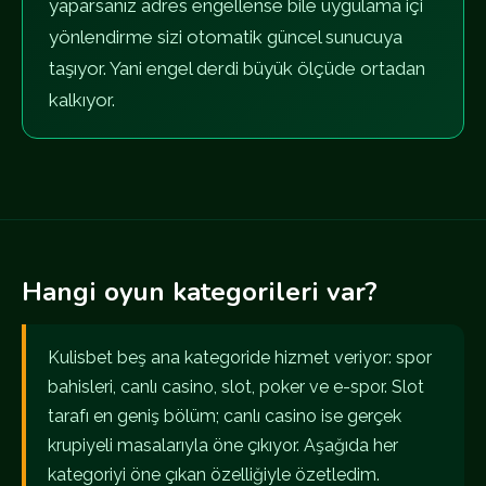
yaparsanız adres engellense bile uygulama içi
yönlendirme sizi otomatik güncel sunucuya
taşıyor. Yani engel derdi büyük ölçüde ortadan
kalkıyor.
Hangi oyun kategorileri var?
Kulisbet beş ana kategoride hizmet veriyor: spor
bahisleri, canlı casino, slot, poker ve e-spor. Slot
tarafı en geniş bölüm; canlı casino ise gerçek
krupiyeli masalarıyla öne çıkıyor. Aşağıda her
kategoriyi öne çıkan özelliğiyle özetledim.