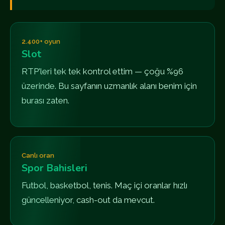
2.400+ oyun
Slot
RTP'leri tek tek kontrol ettim — çoğu %96
üzerinde. Bu sayfanın uzmanlık alanı benim için
burası zaten.
Canlı oran
Spor Bahisleri
Futbol, basketbol, tenis. Maç içi oranlar hızlı
güncelleniyor, cash-out da mevcut.