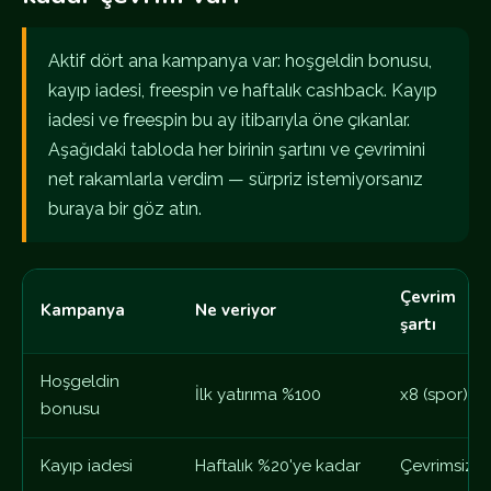
Aktif dört ana kampanya var: hoşgeldin bonusu,
kayıp iadesi, freespin ve haftalık cashback. Kayıp
iadesi ve freespin bu ay itibarıyla öne çıkanlar.
Aşağıdaki tabloda her birinin şartını ve çevrimini
net rakamlarla verdim — sürpriz istemiyorsanız
buraya bir göz atın.
Çevrim
Kampanya
Ne veriyor
şartı
Hoşgeldin
İlk yatırıma %100
x8 (spor)
bonusu
Kayıp iadesi
Haftalık %20'ye kadar
Çevrimsiz*