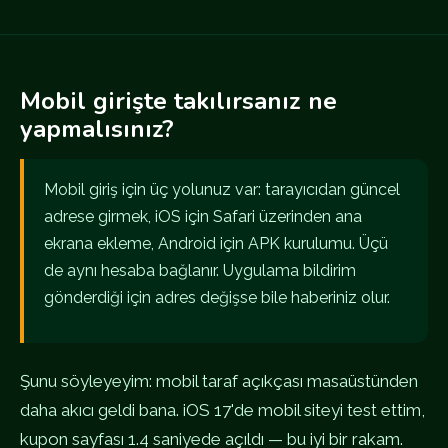
Mobil girişte takılırsanız ne
yapmalısınız?
Mobil giriş için üç yolunuz var: tarayıcıdan güncel
adrese girmek, iOS için Safari üzerinden ana
ekrana ekleme, Android için APK kurulumu. Üçü
de aynı hesaba bağlanır. Uygulama bildirim
gönderdiği için adres değişse bile haberiniz olur.
Şunu söyleyeyim: mobil taraf açıkçası masaüstünden
daha akıcı geldi bana. iOS 17'de mobil siteyi test ettim,
kupon sayfası 1.4 saniyede açıldı — bu iyi bir rakam.