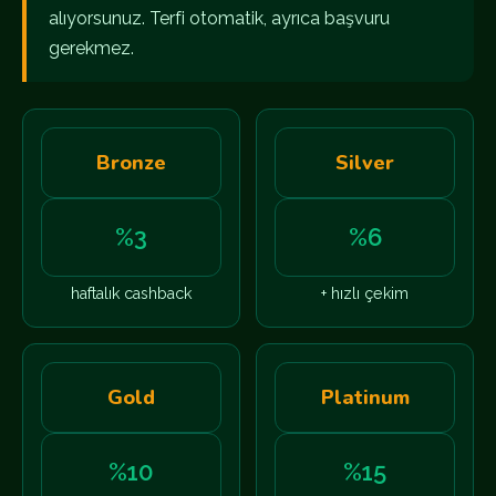
alıyorsunuz. Terfi otomatik, ayrıca başvuru
gerekmez.
Bronze
Silver
%3
%6
haftalık cashback
+ hızlı çekim
Gold
Platinum
%10
%15