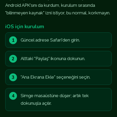
Android APK'sını da kurdum, kurulum sırasında
"bilinmeyen kaynak" izni istiyor, bu normal, korkmayın.
iOS için kurulum
Güncel adrese Safari'den girin.
Alttaki "Paylaş" ikonuna dokunun.
"Ana Ekrana Ekle" seçeneğini seçin.
Simge masaüstüne düşer; artık tek
dokunuşla açılır.