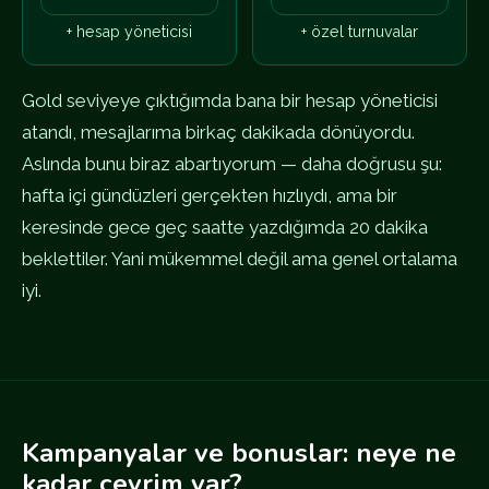
+ hesap yöneticisi
+ özel turnuvalar
Gold seviyeye çıktığımda bana bir hesap yöneticisi
atandı, mesajlarıma birkaç dakikada dönüyordu.
Aslında bunu biraz abartıyorum — daha doğrusu şu:
hafta içi gündüzleri gerçekten hızlıydı, ama bir
keresinde gece geç saatte yazdığımda 20 dakika
beklettiler. Yani mükemmel değil ama genel ortalama
iyi.
Kampanyalar ve bonuslar: neye ne
kadar çevrim var?