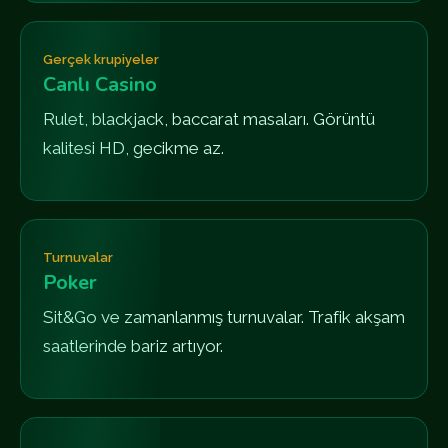
Gerçek krupiyeler
Canlı Casino
Rulet, blackjack, baccarat masaları. Görüntü
kalitesi HD, gecikme az.
Turnuvalar
Poker
Sit&Go ve zamanlanmış turnuvalar. Trafik akşam
saatlerinde bariz artıyor.