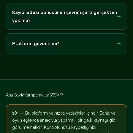
Kayıp iadesi bonusunun çevrim şartı gerçekten
yok mu?
Platform güvenli mi?
Ana Sayfa
Kampanyalar
SSS
VIP
18+
— Bu platform yalnızca yetişkinler içindir. Bahis ve
oyun eğlence amacıyla yapılmalı, bir gelir kaynağı gibi
görülmemelidir. Kontrolünüzü kaybettiğinizi