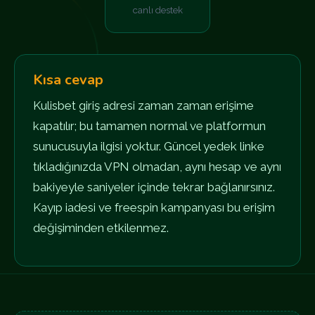
canlı destek
Kısa cevap
Kulisbet giriş adresi zaman zaman erişime
kapatılır; bu tamamen normal ve platformun
sunucusuyla ilgisi yoktur. Güncel yedek linke
tıkladığınızda VPN olmadan, aynı hesap ve aynı
bakiyeyle saniyeler içinde tekrar bağlanırsınız.
Kayıp iadesi ve freespin kampanyası bu erişim
değişiminden etkilenmez.