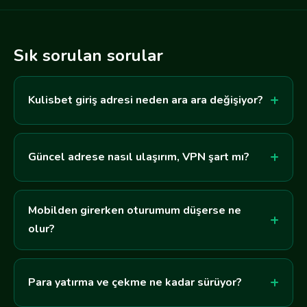
Sık sorulan sorular
Kulisbet giriş adresi neden ara ara değişiyor?
Güncel adrese nasıl ulaşırım, VPN şart mı?
Mobilden girerken oturumum düşerse ne
olur?
Para yatırma ve çekme ne kadar sürüyor?