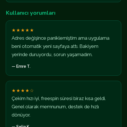
Kullanıcı yorumları
★★★★★
Adres değişince paniklemiştim ama uygulama
beni otomatik yeni sayfaya attı. Bakiyem
yerinde duruyordu, sorun yaşamadım.
— Emre T.
★★★★☆
Çekim hızı iyi, freespin süresi biraz kısa geldi.
Genel olarak memnunum, destek de hızlı
dönüyor.
— Selin K.