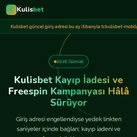
Kulis
bet
K
sbet güncel giriş adresi bu ay itibarıyla tr.kulisbet-mobilgiris.cf
2026 Güncel
Kulisbet Kayıp İadesi ve
Freespin Kampanyası Hâlâ
Sürüyor
Giriş adresi engellendiyse yedek linkten
saniyeler içinde bağlan; kayıp iadeni ve