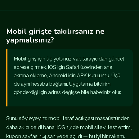
Mobil girişte takılırsanız ne
yapmalısınız?
Mobil giriş için üç yolunuz var: tarayıcıdan güncel
adrese girmek, iOS için Safari üzerinden ana
ekrana ekleme, Android için APK kurulumu. Üçü
de aynı hesaba bağlanır. Uygulama bildirim
gönderdiği için adres değişse bile haberiniz olur.
Şunu söyleyeyim: mobil taraf açıkçası masaüstünden
daha akıcı geldi bana. iOS 17'de mobil siteyi test ettim,
kupon sayfası 1.4 saniyede açıldı — bu iyi bir rakam.