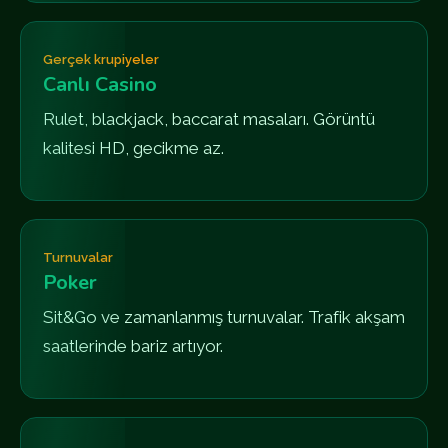
Gerçek krupiyeler
Canlı Casino
Rulet, blackjack, baccarat masaları. Görüntü
kalitesi HD, gecikme az.
Turnuvalar
Poker
Sit&Go ve zamanlanmış turnuvalar. Trafik akşam
saatlerinde bariz artıyor.