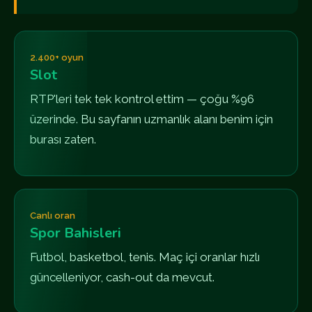
2.400+ oyun
Slot
RTP'leri tek tek kontrol ettim — çoğu %96
üzerinde. Bu sayfanın uzmanlık alanı benim için
burası zaten.
Canlı oran
Spor Bahisleri
Futbol, basketbol, tenis. Maç içi oranlar hızlı
güncelleniyor, cash-out da mevcut.