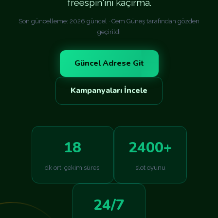
freespin'ini kaçırma.
Son güncelleme: 2026 güncel · Cem Güneş tarafından gözden
geçirildi
Güncel Adrese Git
Kampanyaları İncele
18
2400+
dk ort. çekim süresi
slot oyunu
24/7