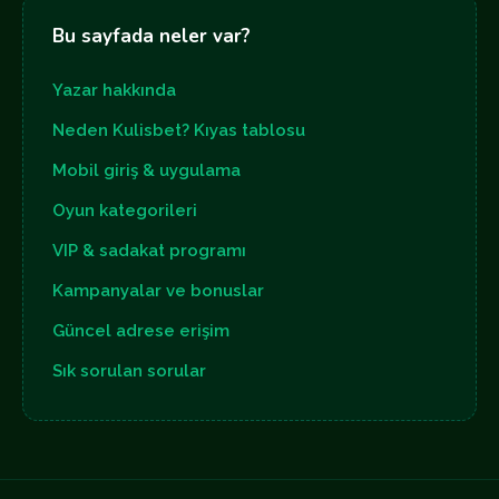
Bu sayfada neler var?
Yazar hakkında
Neden Kulisbet? Kıyas tablosu
Mobil giriş & uygulama
Oyun kategorileri
VIP & sadakat programı
Kampanyalar ve bonuslar
Güncel adrese erişim
Sık sorulan sorular