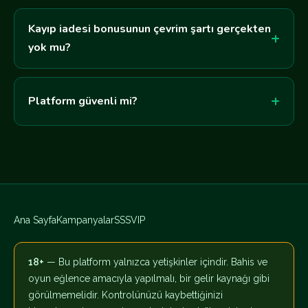
Kayıp iadesi bonusunun çevrim şartı gerçekten
yok mu?
Platform güvenli mi?
Ana Sayfa
Kampanyalar
SSS
VIP
18+
— Bu platform yalnızca yetişkinler içindir. Bahis ve
oyun eğlence amacıyla yapılmalı, bir gelir kaynağı gibi
görülmemelidir. Kontrolünüzü kaybettiğinizi