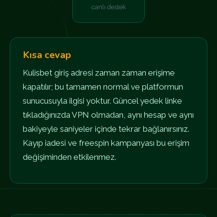
canlı destek
Kısa cevap
Kulisbet giriş adresi zaman zaman erişime
kapatılır; bu tamamen normal ve platformun
sunucusuyla ilgisi yoktur. Güncel yedek linke
tıkladığınızda VPN olmadan, aynı hesap ve aynı
bakiyeyle saniyeler içinde tekrar bağlanırsınız.
Kayıp iadesi ve freespin kampanyası bu erişim
değişiminden etkilenmez.