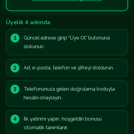
Üyelik 4 adımda
Güncel adrese girip "Üye Ol" butonuna
dokunun.
Ad, e-posta, telefon ve şifreyi doldurun.
Telefonunuza gelen doğrulama koduyla
hesabı onaylayın.
İlk yatırımı yapın, hoşgeldin bonusu
otomatik tanımlanır.