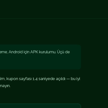
kleme, Android için APK kurulumu. Üçü de
m, kupon sayfası 1.4 saniyede açıldı — bu iyi
mayın.