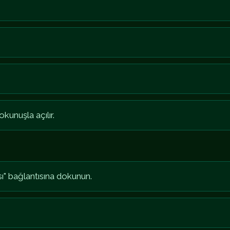
kunuşla açılır.
ı" bağlantısına dokunun.