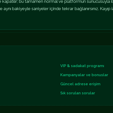
e kapatılır; bu tamamen normal ve platformun sunucusuyla ilg
 aynı bakiyeyle saniyeler içinde tekrar bağlanırsınız. Kayıp
VIP & sadakat programı
Kampanyalar ve bonuslar
Güncel adrese erişim
Sık sorulan sorular