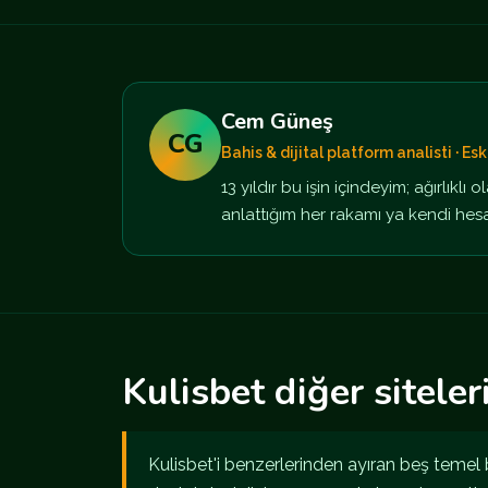
Cem Güneş
CG
Bahis & dijital platform analisti · Esk
13 yıldır bu işin içindeyim; ağırlık
anlattığım her rakamı ya kendi he
Kulisbet diğer siteler
Kulisbet'i benzerlerinden ayıran beş temel 