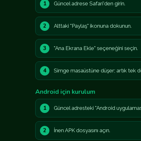
Güncel adrese Safari'den girin.
Alttaki "Paylaş" ikonuna dokunun.
"Ana Ekrana Ekle" seçeneğini seçin.
Simge masaüstüne düşer; artık tek do
Android için kurulum
Güncel adresteki "Android uygulamas
İnen APK dosyasını açın.