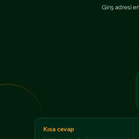
Giriş adresi e
Kısa cevap