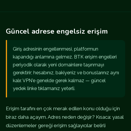
Güncel adrese engelsiz erişim
Giriş adresinin engellenmesi, platformun
kapandığı anlamına gelmez. BTK erişim engelleri
periyodik olarak yeni domainlere taşınmayı
gerektirir; hesabınız, bakiyeniz ve bonuslarınız aynı
kalır. VPN'e genelde gerek kalmaz — güncel
yedek linke tıklamanız yeterli.
Erişim tarafını en çok merak edilen konu olduğu için
biraz daha açayım. Adres neden değişir? Kısaca: yasal
düzenlemeler gereği erişim sağlayıcılar belirli