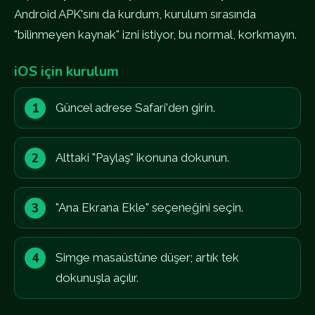
Android APK'sını da kurdum, kurulum sırasında
"bilinmeyen kaynak" izni istiyor, bu normal, korkmayın.
iOS için kurulum
Güncel adrese Safari'den girin.
Alttaki "Paylaş" ikonuna dokunun.
"Ana Ekrana Ekle" seçeneğini seçin.
Simge masaüstüne düşer; artık tek
dokunuşla açılır.