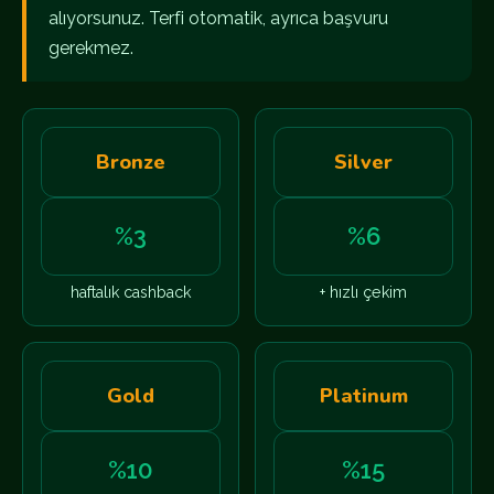
alıyorsunuz. Terfi otomatik, ayrıca başvuru
gerekmez.
Bronze
Silver
%3
%6
haftalık cashback
+ hızlı çekim
Gold
Platinum
%10
%15