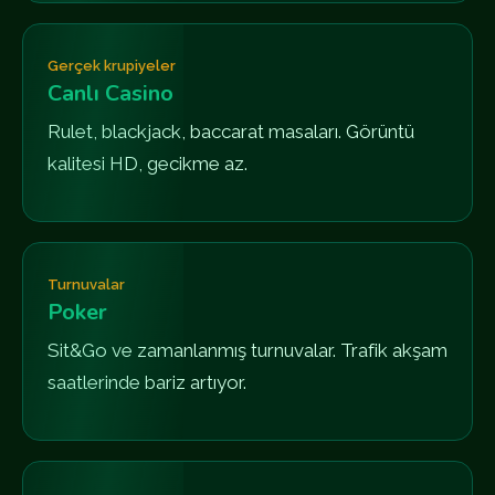
Gerçek krupiyeler
Canlı Casino
Rulet, blackjack, baccarat masaları. Görüntü
kalitesi HD, gecikme az.
Turnuvalar
Poker
Sit&Go ve zamanlanmış turnuvalar. Trafik akşam
saatlerinde bariz artıyor.