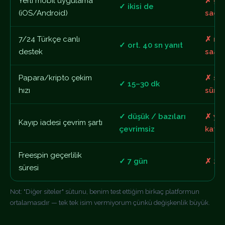
Yerli mobil uygulama
✗ ge
✓ ikisi de
(iOS/Android)
sade
7/24 Türkçe canlı
✗ me
✓ ort. 40 sn yanıt
destek
saatl
Papara/kripto çekim
✗ saa
✓ 15–30 dk
hızı
süreb
✓ düşük / bazıları
✗ yü
Kayıp iadesi çevrim şartı
çevrimsiz
katsa
Freespin geçerlilik
✓ 7 gün
✗ 24 
süresi
Not: "Diğer siteler" sütunu, benim test ettiğim birkaç platformun
ortalamasıdır — tek tek isim vermiyorum çünkü değişkenlik büyük.