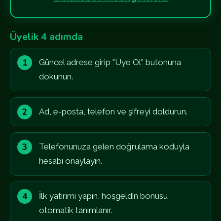
Üyelik 4 adımda
Güncel adrese girip "Üye Ol" butonuna
dokunun.
Ad, e-posta, telefon ve şifreyi doldurun.
Telefonunuza gelen doğrulama koduyla
hesabı onaylayın.
İlk yatırımı yapın, hoşgeldin bonusu
otomatik tanımlanır.