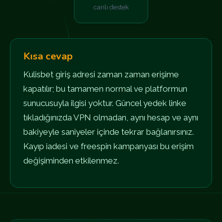
canlı destek
Kısa cevap
Kulisbet giriş adresi zaman zaman erişime
kapatılır; bu tamamen normal ve platformun
sunucusuyla ilgisi yoktur. Güncel yedek linke
tıkladığınızda VPN olmadan, aynı hesap ve aynı
bakiyeyle saniyeler içinde tekrar bağlanırsınız.
Kayıp iadesi ve freespin kampanyası bu erişim
değişiminden etkilenmez.