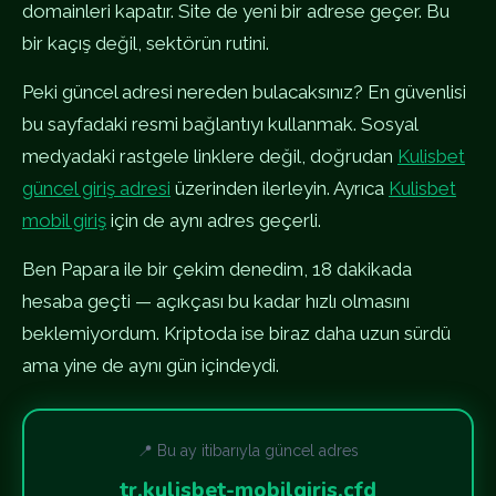
domainleri kapatır. Site de yeni bir adrese geçer. Bu
bir kaçış değil, sektörün rutini.
Peki güncel adresi nereden bulacaksınız? En güvenlisi
bu sayfadaki resmi bağlantıyı kullanmak. Sosyal
medyadaki rastgele linklere değil, doğrudan
Kulisbet
güncel giriş adresi
üzerinden ilerleyin. Ayrıca
Kulisbet
mobil giriş
için de aynı adres geçerli.
Ben Papara ile bir çekim denedim, 18 dakikada
hesaba geçti — açıkçası bu kadar hızlı olmasını
beklemiyordum. Kriptoda ise biraz daha uzun sürdü
ama yine de aynı gün içindeydi.
📍 Bu ay itibarıyla güncel adres
tr.kulisbet-mobilgiris.cfd