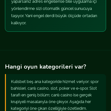
yaparsanız adres engellense bile uygulama içi
yönlendirme sizi otomatik güncel sunucuya
taşıyor. Yani engel derdi büyük ölçüde ortadan
kalkıyor.
Hangi oyun kategorileri var?
Kulisbet beş ana kategoride hizmet veriyor: spor
bahisleri, canlı casino, slot, poker ve e-spor. Slot
tarafı en geniş bölüm; canlı casino ise gerçek
krupiyeli masalarıyla öne çıkıyor. Aşağıda her
kategoriyi öne çıkan özelliğiyle özetledim.