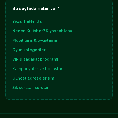
Bu sayfada neler var?
Yazar hakkında
Neden Kulisbet? Kıyas tablosu
Mobil giriş & uygulama
Oyun kategorileri
VIP & sadakat programı
Kampanyalar ve bonuslar
Güncel adrese erişim
Sık sorulan sorular