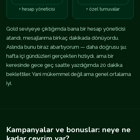
+ hesap yöneticisi
+ özel turnuvalar
Gold seviyeye çıktığımda bana bir hesap yöneticisi
atandı, mesajlarıma birkaç dakikada dönüyordu.
Aslında bunu biraz abartıyorum — daha doğrusu şu:
hafta içi gündüzleri gerçekten hızlıydı, ama bir
keresinde gece geç saatte yazdığımda 20 dakika
beklettiler. Yani mükemmel değil ama genel ortalama
iyi.
Kampanyalar ve bonuslar: neye ne
kadar çevrim var?