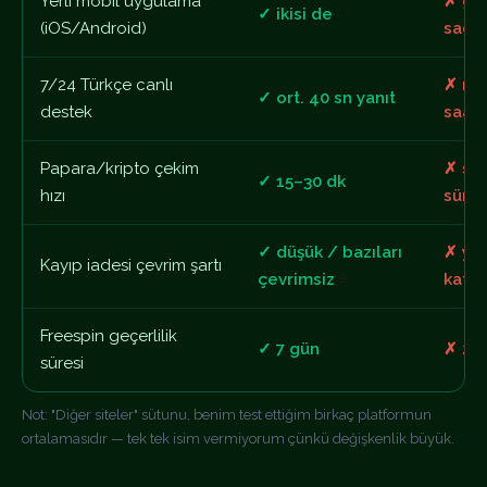
Yerli mobil uygulama
✗ ge
✓ ikisi de
(iOS/Android)
sade
7/24 Türkçe canlı
✗ me
✓ ort. 40 sn yanıt
destek
saatl
Papara/kripto çekim
✗ saa
✓ 15–30 dk
hızı
süreb
✓ düşük / bazıları
✗ yü
Kayıp iadesi çevrim şartı
çevrimsiz
katsa
Freespin geçerlilik
✓ 7 gün
✗ 24 
süresi
Not: "Diğer siteler" sütunu, benim test ettiğim birkaç platformun
ortalamasıdır — tek tek isim vermiyorum çünkü değişkenlik büyük.