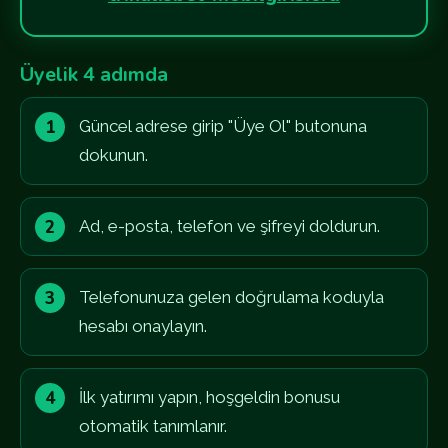
Üyelik 4 adımda
Güncel adrese girip "Üye Ol" butonuna
dokunun.
Ad, e-posta, telefon ve şifreyi doldurun.
Telefonunuza gelen doğrulama koduyla
hesabı onaylayın.
İlk yatırımı yapın, hoşgeldin bonusu
otomatik tanımlanır.