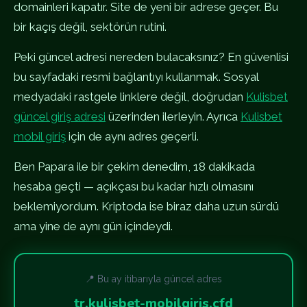
domainleri kapatır. Site de yeni bir adrese geçer. Bu
bir kaçış değil, sektörün rutini.
Peki güncel adresi nereden bulacaksınız? En güvenlisi
bu sayfadaki resmi bağlantıyı kullanmak. Sosyal
medyadaki rastgele linklere değil, doğrudan
Kulisbet
güncel giriş adresi
üzerinden ilerleyin. Ayrıca
Kulisbet
mobil giriş
için de aynı adres geçerli.
Ben Papara ile bir çekim denedim, 18 dakikada
hesaba geçti — açıkçası bu kadar hızlı olmasını
beklemiyordum. Kriptoda ise biraz daha uzun sürdü
ama yine de aynı gün içindeydi.
📍 Bu ay itibarıyla güncel adres
tr.kulisbet-mobilgiris.cfd