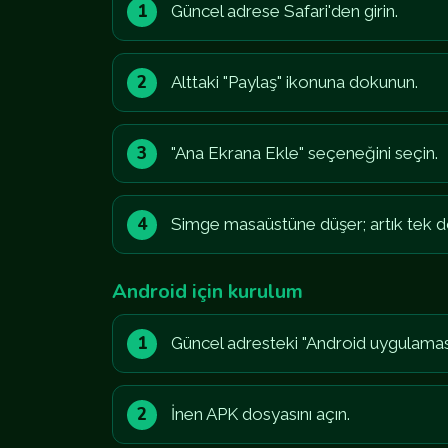
Güncel adrese Safari'den girin.
Alttaki "Paylaş" ikonuna dokunun.
"Ana Ekrana Ekle" seçeneğini seçin.
Simge masaüstüne düşer; artık tek do
Android için kurulum
Güncel adresteki "Android uygulamas
İnen APK dosyasını açın.