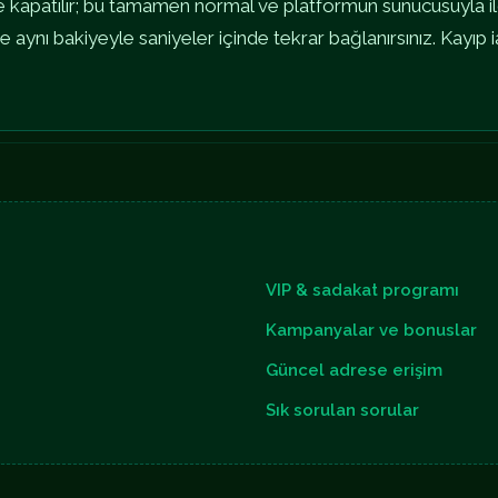
e kapatılır; bu tamamen normal ve platformun sunucusuyla ilg
 aynı bakiyeyle saniyeler içinde tekrar bağlanırsınız. Kayıp
VIP & sadakat programı
Kampanyalar ve bonuslar
Güncel adrese erişim
Sık sorulan sorular