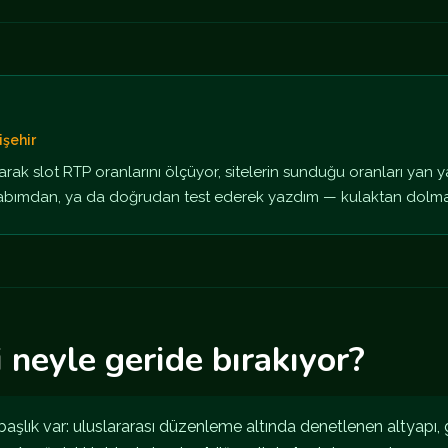
işehir
lı olarak slot RTP oranlarını ölçüyor, sitelerin sunduğu oranları y
sabımdan, ya da doğrudan test ederek yazdım — kulaktan dolma b
i neyle geride bırakıyor?
başlık var: uluslararası düzenleme altında denetlenen altyapı,