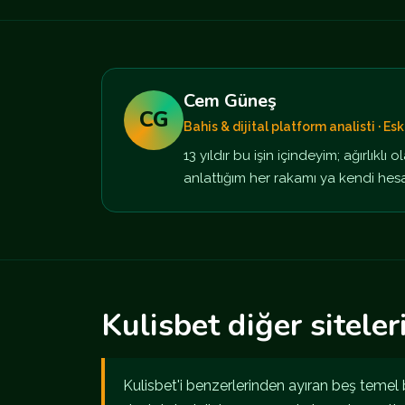
Cem Güneş
CG
Bahis & dijital platform analisti · Esk
13 yıldır bu işin içindeyim; ağırlık
anlattığım her rakamı ya kendi he
Kulisbet diğer siteler
Kulisbet'i benzerlerinden ayıran beş temel 