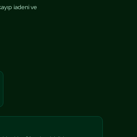
kayıp iadeni ve