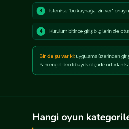
İstenirse "bu kaynağa izin ver" onayını
Kurulum bitince giriş bilgilerinizle ot
Bir de şu var ki:
uygulama üzerinden giriş
Yani engel derdi büyük ölçüde ortadan kal
Hangi oyun kategorile