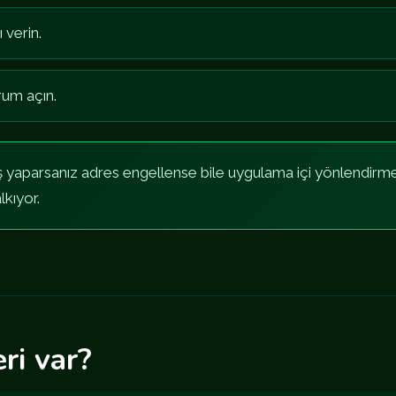
 verin.
urum açın.
 yaparsanız adres engellense bile uygulama içi yönlendirme 
kıyor.
ri var?