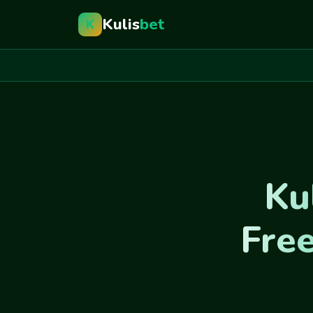
Kulis
bet
K
Ku
Fre